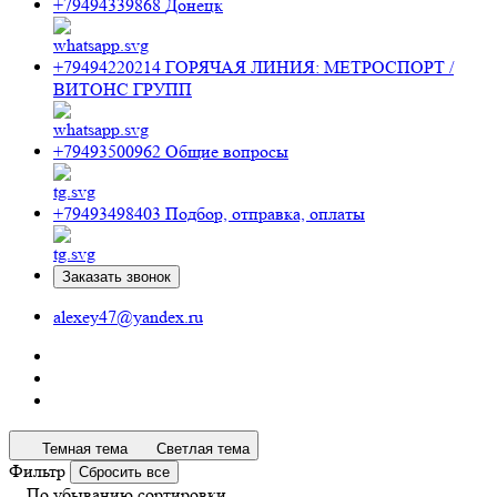
+79494339868
Донецк
+79494220214
ГОРЯЧАЯ ЛИНИЯ: МЕТРОСПОРТ /
ВИТОНС ГРУПП
+79493500962
Общие вопросы
+79493498403
Подбор, отправка, оплаты
Заказать звонок
alexey47@yandex.ru
Темная тема
Светлая тема
Фильтр
Сбросить все
По убыванию сортировки