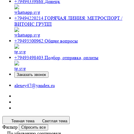
+79494339868
Донецк
+79494220214
ГОРЯЧАЯ ЛИНИЯ: МЕТРОСПОРТ /
ВИТОНС ГРУПП
+79493500962
Общие вопросы
+79493498403
Подбор, отправка, оплаты
Заказать звонок
alexey47@yandex.ru
Темная тема
Светлая тема
Фильтр
Сбросить все
По убыванию сортировки