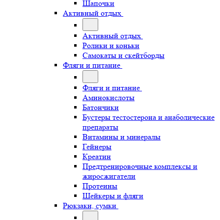
Шапочки
Активный отдых
Активный отдых
Ролики и коньки
Самокаты и скейтборды
Фляги и питание
Фляги и питание
Аминокислоты
Батончики
Бустеры тестостерона и анаболические
препараты
Витамины и минералы
Гейнеры
Креатин
Предтренировочные комплексы и
жиросжигатели
Протеины
Шейкеры и фляги
Рюкзаки, сумки