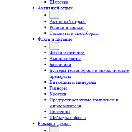
Шапочки
Активный отдых
Активный отдых
Ролики и коньки
Самокаты и скейтборды
Фляги и питание
Фляги и питание
Аминокислоты
Батончики
Бустеры тестостерона и анаболические
препараты
Витамины и минералы
Гейнеры
Креатин
Предтренировочные комплексы и
жиросжигатели
Протеины
Шейкеры и фляги
Рюкзаки, сумки