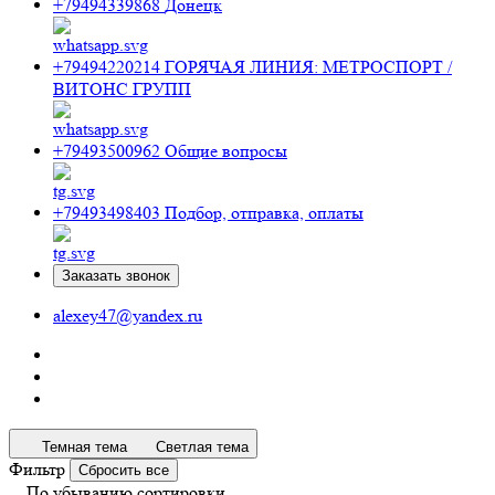
+79494339868
Донецк
+79494220214
ГОРЯЧАЯ ЛИНИЯ: МЕТРОСПОРТ /
ВИТОНС ГРУПП
+79493500962
Общие вопросы
+79493498403
Подбор, отправка, оплаты
Заказать звонок
alexey47@yandex.ru
Темная тема
Светлая тема
Фильтр
Сбросить все
По убыванию сортировки