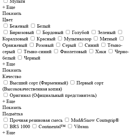
Мульти
+ Еще
Показать
Цвет
Бежевый
Белый
Бирюзовый
Бордовый
Голубой
Зеленый
Коралловый
Красный
Мультиколор
Мятный
Оранжевый
Розовый
Серый
Синий
Тёмно-
серый
Тёмно-синий
Фиолетовый
Хаки
Чёрно-
белый
Черный
+ Еще
Показать
Качество
Высший сорт (Фирменный)
Первый сорт
(Высококачественная копия)
Оригинал (Официальный представитель)
+ Еще
Показать
Подмётка
Прочная резиновая смесь
Mud&Snow Contagrip®
BRS 1000
Continental™
Vibram
+ Еще