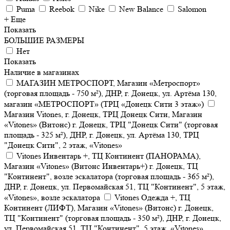
Puma
Reebok
Nike
New Balance
Salomon
+ Еще
Показать
БОЛЬШИЕ РАЗМЕРЫ
Нет
Показать
Наличие в магазинах
МАГАЗИН МЕТРОСПОРТ, Магазин «Метроспорт»
(торговая площадь - 750 м²), ДНР, г. Донецк, ул. Артёма 130,
магазин «МЕТРОСПОРТ» (ТРЦ «Донецк Сити 3 этаж»)
Магазин Vitones, г. Донецк, ТРЦ Донецк Сити, Магазин
«Vitones» (Витонс) г. Донецк, ТРЦ "Донецк Сити" (торговая
площадь - 325 м²), ДНР, г. Донецк, ул. Артёма 130, ТРЦ
"Донецк Сити", 2 этаж, «Vitones»
Vitones Инвентарь +, ТЦ Континент (ПАНОРАМА),
Магазин «Vitones» (Витонс Инвентарь+) г. Донецк, ТЦ
"Континент", возле эскалатора (торговая площадь - 365 м²),
ДНР, г. Донецк, ул. Первомайская 51, ТЦ "Континент", 5 этаж,
«Vitones», возле эскалатора
Vitones Одежда +, ТЦ
Континент (ЛИФТ), Магазин «Vitones» (Витонс) г. Донецк,
ТЦ "Континент" (торговая площадь - 350 м²), ДНР, г. Донецк,
ул. Первомайская 51, ТЦ "Континент", 5 этаж, «Vitones»