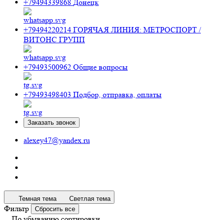
+79494339868
Донецк
+79494220214
ГОРЯЧАЯ ЛИНИЯ: МЕТРОСПОРТ /
ВИТОНС ГРУПП
+79493500962
Общие вопросы
+79493498403
Подбор, отправка, оплаты
Заказать звонок
alexey47@yandex.ru
Темная тема
Светлая тема
Фильтр
Сбросить все
По убыванию сортировки