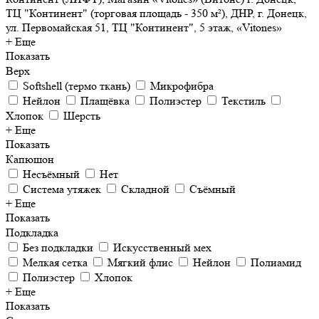
ТЦ "Континент" (торговая площадь - 350 м²), ДНР, г. Донецк,
ул. Первомайская 51, ТЦ "Континент", 5 этаж, «Vitones»
+ Еще
Показать
Верх
Softshell (термо ткань)
Микрофибра
Нейлон
Плащёвка
Полиэстер
Текстиль
Хлопок
Шерсть
+ Еще
Показать
Капюшон
Несъёмный
Нет
Система утяжек
Складной
Съёмный
+ Еще
Показать
Подкладка
Без подкладки
Искусственный мех
Мелкая сетка
Мягкий флис
Нейлон
Полиамид
Полиэстер
Хлопок
+ Еще
Показать