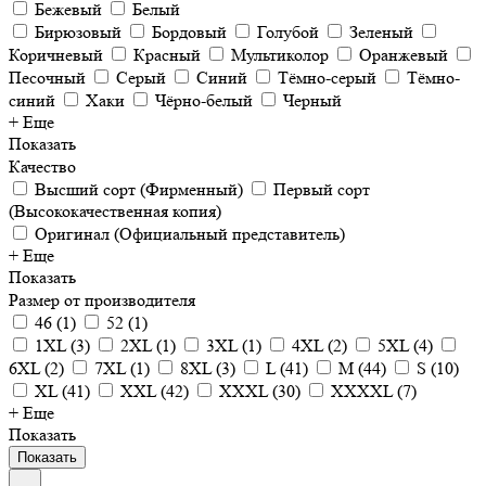
Бежевый
Белый
Бирюзовый
Бордовый
Голубой
Зеленый
Коричневый
Красный
Мультиколор
Оранжевый
Песочный
Серый
Синий
Тёмно-серый
Тёмно-
синий
Хаки
Чёрно-белый
Черный
+ Еще
Показать
Качество
Высший сорт (Фирменный)
Первый сорт
(Высококачественная копия)
Оригинал (Официальный представитель)
+ Еще
Показать
Размер от производителя
46
(
1
)
52
(
1
)
1XL
(
3
)
2XL
(
1
)
3XL
(
1
)
4XL
(
2
)
5XL
(
4
)
6XL
(
2
)
7XL
(
1
)
8XL
(
3
)
L
(
41
)
M
(
44
)
S
(
10
)
XL
(
41
)
XXL
(
42
)
XXXL
(
30
)
XXXXL
(
7
)
+ Еще
Показать
Показать