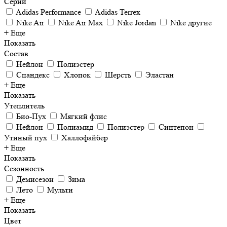
Серии
Adidas Performance
Adidas Terrex
Nike Air
Nike Air Max
Nike Jordan
Nike другие
+ Еще
Показать
Состав
Нейлон
Полиэстер
Спандекс
Хлопок
Шерсть
Эластан
+ Еще
Показать
Утеплитель
Био-Пух
Мягкий флис
Нейлон
Полиамид
Полиэстер
Синтепон
Утиный пух
Халлофайбер
+ Еще
Показать
Сезонность
Демисезон
Зима
Лето
Мульти
+ Еще
Показать
Цвет