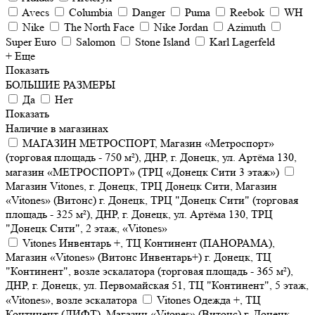
Avecs
Columbia
Danger
Puma
Reebok
WH
Nike
The North Face
Nike Jordan
Azimuth
Super Euro
Salomon
Stone Island
Karl Lagerfeld
+ Еще
Показать
БОЛЬШИЕ РАЗМЕРЫ
Да
Нет
Показать
Наличие в магазинах
МАГАЗИН МЕТРОСПОРТ, Магазин «Метроспорт»
(торговая площадь - 750 м²), ДНР, г. Донецк, ул. Артёма 130,
магазин «МЕТРОСПОРТ» (ТРЦ «Донецк Сити 3 этаж»)
Магазин Vitones, г. Донецк, ТРЦ Донецк Сити, Магазин
«Vitones» (Витонс) г. Донецк, ТРЦ "Донецк Сити" (торговая
площадь - 325 м²), ДНР, г. Донецк, ул. Артёма 130, ТРЦ
"Донецк Сити", 2 этаж, «Vitones»
Vitones Инвентарь +, ТЦ Континент (ПАНОРАМА),
Магазин «Vitones» (Витонс Инвентарь+) г. Донецк, ТЦ
"Континент", возле эскалатора (торговая площадь - 365 м²),
ДНР, г. Донецк, ул. Первомайская 51, ТЦ "Континент", 5 этаж,
«Vitones», возле эскалатора
Vitones Одежда +, ТЦ
Континент (ЛИФТ), Магазин «Vitones» (Витонс) г. Донецк,