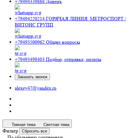
+79494339868
Донецк
+79494220214
ГОРЯЧАЯ ЛИНИЯ: МЕТРОСПОРТ /
ВИТОНС ГРУПП
+79493500962
Общие вопросы
+79493498403
Подбор, отправка, оплаты
Заказать звонок
alexey47@yandex.ru
Темная тема
Светлая тема
Фильтр
Сбросить все
По убыванию сортировки