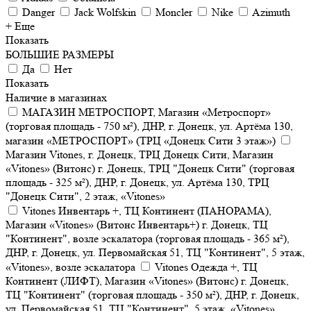
Danger
Jack Wolfskin
Moncler
Nike
Azimuth
+ Еще
Показать
БОЛЬШИЕ РАЗМЕРЫ
Да
Нет
Показать
Наличие в магазинах
МАГАЗИН МЕТРОСПОРТ, Магазин «Метроспорт»
(торговая площадь - 750 м²), ДНР, г. Донецк, ул. Артёма 130,
магазин «МЕТРОСПОРТ» (ТРЦ «Донецк Сити 3 этаж»)
Магазин Vitones, г. Донецк, ТРЦ Донецк Сити, Магазин
«Vitones» (Витонс) г. Донецк, ТРЦ "Донецк Сити" (торговая
площадь - 325 м²), ДНР, г. Донецк, ул. Артёма 130, ТРЦ
"Донецк Сити", 2 этаж, «Vitones»
Vitones Инвентарь +, ТЦ Континент (ПАНОРАМА),
Магазин «Vitones» (Витонс Инвентарь+) г. Донецк, ТЦ
"Континент", возле эскалатора (торговая площадь - 365 м²),
ДНР, г. Донецк, ул. Первомайская 51, ТЦ "Континент", 5 этаж,
«Vitones», возле эскалатора
Vitones Одежда +, ТЦ
Континент (ЛИФТ), Магазин «Vitones» (Витонс) г. Донецк,
ТЦ "Континент" (торговая площадь - 350 м²), ДНР, г. Донецк,
ул. Первомайская 51, ТЦ "Континент", 5 этаж, «Vitones»