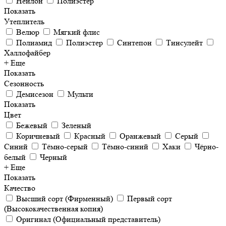
Нейлон
Полиэстер
Показать
Утеплитель
Велюр
Мягкий флис
Полиамид
Полиэстер
Синтепон
Тинсулейт
Халлофайбер
+ Еще
Показать
Сезонность
Демисезон
Мульти
Показать
Цвет
Бежевый
Зеленый
Коричневый
Красный
Оранжевый
Серый
Синий
Тёмно-серый
Тёмно-синий
Хаки
Чёрно-
белый
Черный
+ Еще
Показать
Качество
Высший сорт (Фирменный)
Первый сорт
(Высококачественная копия)
Оригинал (Официальный представитель)