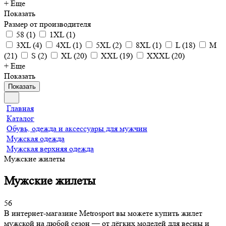
+ Еще
Показать
Размер от производителя
58
(
1
)
1XL
(
1
)
3XL
(
4
)
4XL
(
1
)
5XL
(
2
)
8XL
(
1
)
L
(
18
)
M
(
21
)
S
(
2
)
XL
(
20
)
XXL
(
19
)
XXXL
(
20
)
+ Еще
Показать
Показать
Главная
Каталог
Обувь, одежда и аксессуары для мужчин
Мужская одежда
Мужская верхняя одежда
Мужские жилеты
Мужские жилеты
56
В интернет-магазине Metrosport вы можете купить жилет
мужской на любой сезон — от лёгких моделей для весны и