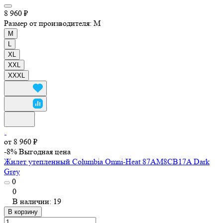
8 960 ₽
Размер от производителя:
M
M
L
XL
XXL
XXXL
от 8 960 ₽
-8%
Выгодная цена
Жилет утепленный Columbia Omni-Heat 87AM8CB17A Dark
Grey
0
0
В наличии: 19
В корзину