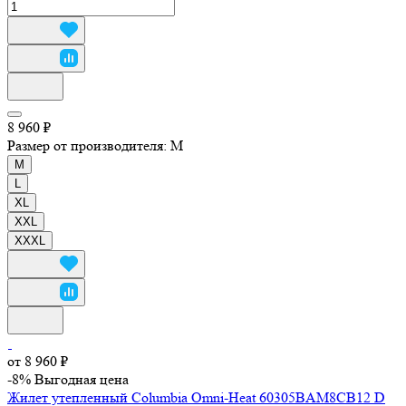
8 960 ₽
Размер от производителя:
M
M
L
XL
XXL
XXXL
от 8 960 ₽
-8%
Выгодная цена
Жилет утепленный Columbia Omni-Heat 60305BAM8CB12 D