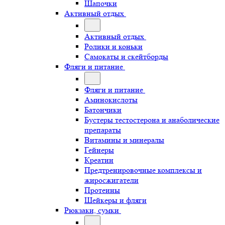
Шапочки
Активный отдых
Активный отдых
Ролики и коньки
Самокаты и скейтборды
Фляги и питание
Фляги и питание
Аминокислоты
Батончики
Бустеры тестостерона и анаболические
препараты
Витамины и минералы
Гейнеры
Креатин
Предтренировочные комплексы и
жиросжигатели
Протеины
Шейкеры и фляги
Рюкзаки, сумки