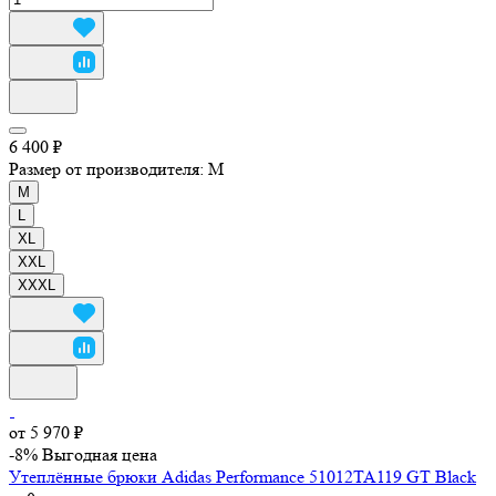
6 400 ₽
Размер от производителя:
M
M
L
XL
XXL
XXXL
от 5 970 ₽
-8%
Выгодная цена
Утеплённые брюки Adidas Performance 51012TA119 GT Black