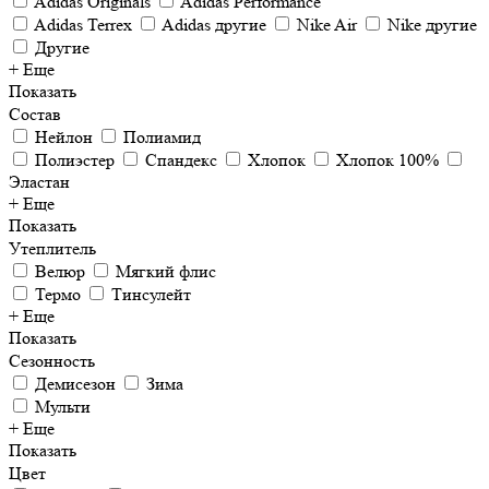
Adidas Originals
Adidas Performance
Adidas Terrex
Adidas другие
Nike Air
Nike другие
Другие
+ Еще
Показать
Состав
Нейлон
Полиамид
Полиэстер
Спандекс
Хлопок
Хлопок 100%
Эластан
+ Еще
Показать
Утеплитель
Велюр
Мягкий флис
Термо
Тинсулейт
+ Еще
Показать
Сезонность
Демисезон
Зима
Мульти
+ Еще
Показать
Цвет