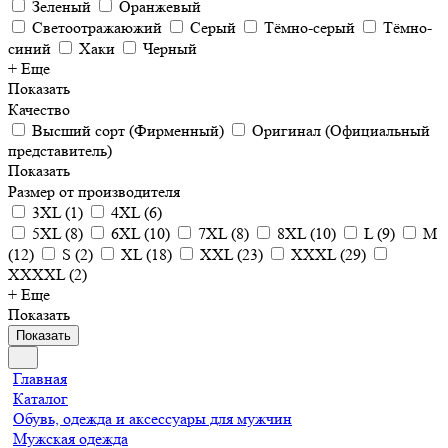
Зеленый
Оранжевый
Светоотражаюжий
Серый
Тёмно-серый
Тёмно-
синий
Хаки
Черный
+ Еще
Показать
Качество
Высший сорт (Фирменный)
Оригинал (Официальный
представитель)
Показать
Размер от производителя
3XL
(
1
)
4XL
(
6
)
5XL
(
8
)
6XL
(
10
)
7XL
(
8
)
8XL
(
10
)
L
(
9
)
M
(
12
)
S
(
2
)
XL
(
18
)
XXL
(
23
)
XXXL
(
29
)
XXXXL
(
2
)
+ Еще
Показать
Показать
Главная
Каталог
Обувь, одежда и аксессуары для мужчин
Мужская одежда