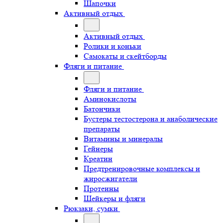
Шапочки
Активный отдых
Активный отдых
Ролики и коньки
Самокаты и скейтборды
Фляги и питание
Фляги и питание
Аминокислоты
Батончики
Бустеры тестостерона и анаболические
препараты
Витамины и минералы
Гейнеры
Креатин
Предтренировочные комплексы и
жиросжигатели
Протеины
Шейкеры и фляги
Рюкзаки, сумки