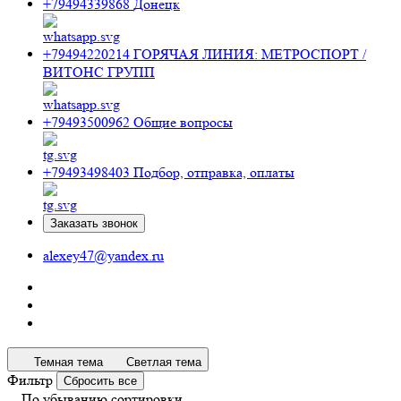
+79494339868
Донецк
+79494220214
ГОРЯЧАЯ ЛИНИЯ: МЕТРОСПОРТ /
ВИТОНС ГРУПП
+79493500962
Общие вопросы
+79493498403
Подбор, отправка, оплаты
Заказать звонок
alexey47@yandex.ru
Темная тема
Светлая тема
Фильтр
Сбросить все
По убыванию сортировки