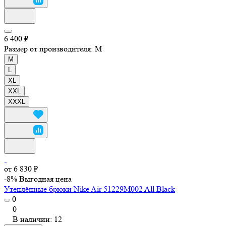
6 400 ₽
Размер от производителя:
M
M
L
XL
XXL
XXXL
от 6 830 ₽
-8%
Выгодная цена
Утеплённые брюки Nike Air 51229M002 All Black
0
0
В наличии: 12