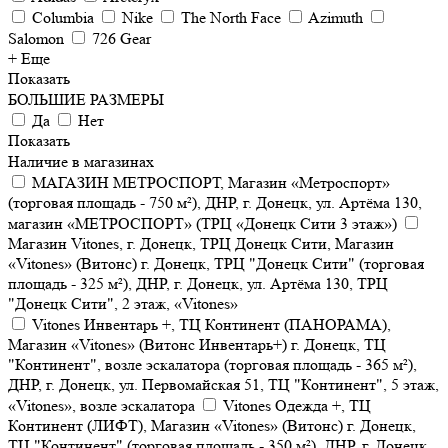
Columbia
Nike
The North Face
Azimuth
Salomon
726 Gear
+ Еще
Показать
БОЛЬШИЕ РАЗМЕРЫ
Да
Нет
Показать
Наличие в магазинах
МАГАЗИН МЕТРОСПОРТ, Магазин «Метроспорт»
(торговая площадь - 750 м²), ДНР, г. Донецк, ул. Артёма 130,
магазин «МЕТРОСПОРТ» (ТРЦ «Донецк Сити 3 этаж»)
Магазин Vitones, г. Донецк, ТРЦ Донецк Сити, Магазин
«Vitones» (Витонс) г. Донецк, ТРЦ "Донецк Сити" (торговая
площадь - 325 м²), ДНР, г. Донецк, ул. Артёма 130, ТРЦ
"Донецк Сити", 2 этаж, «Vitones»
Vitones Инвентарь +, ТЦ Континент (ПАНОРАМА),
Магазин «Vitones» (Витонс Инвентарь+) г. Донецк, ТЦ
"Континент", возле эскалатора (торговая площадь - 365 м²),
ДНР, г. Донецк, ул. Первомайская 51, ТЦ "Континент", 5 этаж,
«Vitones», возле эскалатора
Vitones Одежда +, ТЦ
Континент (ЛИФТ), Магазин «Vitones» (Витонс) г. Донецк,
ТЦ "Континент" (торговая площадь - 350 м²), ДНР, г. Донецк,