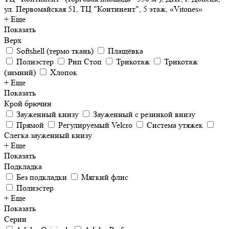
ул. Первомайская 51, ТЦ "Континент", 5 этаж, «Vitones»
+ Еще
Показать
Верх
Softshell (термо ткань)
Плащёвка
Полиэстер
Рип Стоп
Трикотаж
Трикотаж
(зимний)
Хлопок
+ Еще
Показать
Крой брючин
Зауженный книзу
Зауженный с резинкой внизу
Прямой
Регулируемый Velcro
Система утяжек
Слегка зауженный книзу
+ Еще
Показать
Подкладка
Без подкладки
Мягкий флис
Полиэстер
+ Еще
Показать
Серии