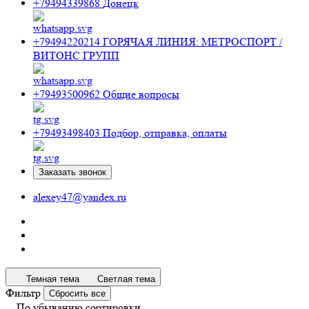
+79494339868
Донецк
+79494220214
ГОРЯЧАЯ ЛИНИЯ: МЕТРОСПОРТ /
ВИТОНС ГРУПП
+79493500962
Общие вопросы
+79493498403
Подбор, отправка, оплаты
Заказать звонок
alexey47@yandex.ru
Темная тема
Светлая тема
Фильтр
Сбросить все
По убыванию сортировки