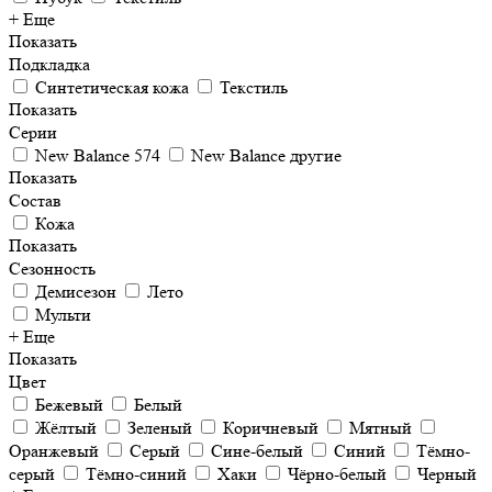
+ Еще
Показать
Подкладка
Синтетическая кожа
Текстиль
Показать
Серии
New Balance 574
New Balance другие
Показать
Состав
Кожа
Показать
Сезонность
Демисезон
Лето
Мульти
+ Еще
Показать
Цвет
Бежевый
Белый
Жёлтый
Зеленый
Коричневый
Мятный
Оранжевый
Серый
Сине-белый
Синий
Тёмно-
серый
Тёмно-синий
Хаки
Чёрно-белый
Черный