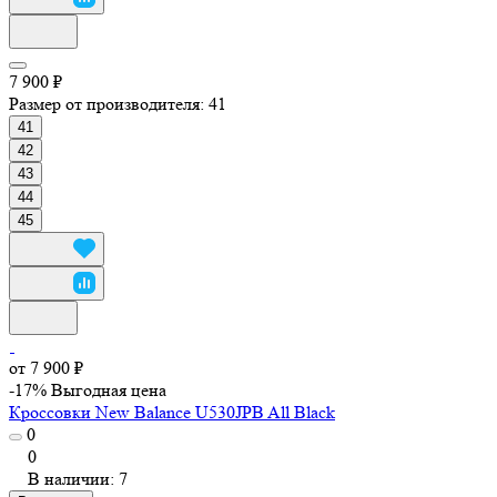
7 900 ₽
Размер от производителя:
41
41
42
43
44
45
от 7 900 ₽
-17%
Выгодная цена
Кроссовки New Balance U530JPB All Black
0
0
В наличии: 7