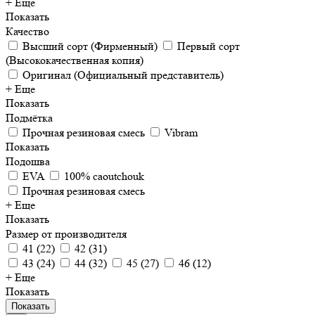
+ Еще
Показать
Качество
Высший сорт (Фирменный)
Первый сорт
(Высококачественная копия)
Оригинал (Официальный представитель)
+ Еще
Показать
Подмётка
Прочная резиновая смесь
Vibram
Показать
Подошва
EVA
100% caoutchouk
Прочная резиновая смесь
+ Еще
Показать
Размер от производителя
41
(
22
)
42
(
31
)
43
(
24
)
44
(
32
)
45
(
27
)
46
(
12
)
+ Еще
Показать
Показать