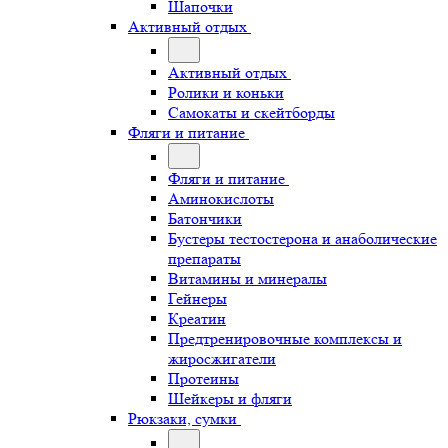
Шапочки
Активный отдых
Активный отдых
Ролики и коньки
Самокаты и скейтборды
Фляги и питание
Фляги и питание
Аминокислоты
Батончики
Бустеры тестостерона и анаболические
препараты
Витамины и минералы
Гейнеры
Креатин
Предтренировочные комплексы и
жиросжигатели
Протеины
Шейкеры и фляги
Рюкзаки, сумки