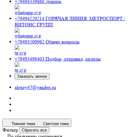
+79494339868
Донецк
+79494220214
ГОРЯЧАЯ ЛИНИЯ: МЕТРОСПОРТ /
ВИТОНС ГРУПП
+79493500962
Общие вопросы
+79493498403
Подбор, отправка, оплаты
Заказать звонок
alexey47@yandex.ru
Темная тема
Светлая тема
Фильтр
Сбросить все
По убыванию сортировки