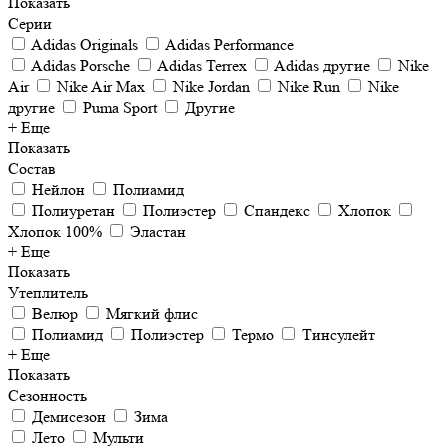
Показать
Серии
Adidas Originals
Adidas Performance
Adidas Porsche
Adidas Terrex
Adidas другие
Nike
Air
Nike Air Max
Nike Jordan
Nike Run
Nike
другие
Puma Sport
Другие
+ Еще
Показать
Состав
Нейлон
Полиамид
Полиуретан
Полиэстер
Спандекс
Хлопок
Хлопок 100%
Эластан
+ Еще
Показать
Утеплитель
Велюр
Мягкий флис
Полиамид
Полиэстер
Термо
Тинсулейт
+ Еще
Показать
Сезонность
Демисезон
Зима
Лето
Мульти