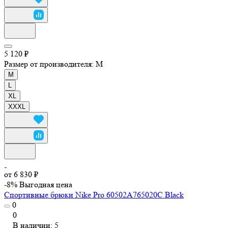
5 120 ₽
Размер от производителя:
M
M
L
XL
XXXL
от 6 830 ₽
-8%
Выгодная цена
Спортивные брюки Nike Pro 60502A765020C Black
0
0
В наличии: 5