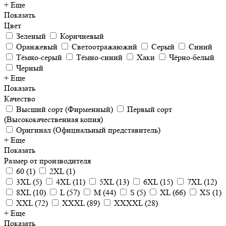
+ Еще
Показать
Цвет
Зеленый
Коричневый
Оранжевый
Светоотражаюжий
Серый
Синий
Тёмно-серый
Тёмно-синий
Хаки
Чёрно-белый
Черный
+ Еще
Показать
Качество
Высший сорт (Фирменный)
Первый сорт
(Высококачественная копия)
Оригинал (Официальный представитель)
+ Еще
Показать
Размер от производителя
60
(
1
)
2XL
(
1
)
3XL
(
5
)
4XL
(
11
)
5XL
(
13
)
6XL
(
15
)
7XL
(
12
)
8XL
(
10
)
L
(
57
)
M
(
44
)
S
(
5
)
XL
(
66
)
XS
(
1
)
XXL
(
72
)
XXXL
(
89
)
XXXXL
(
28
)
+ Еще
Показать