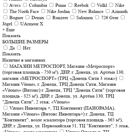
Avecs
Columbia
Puma
Reebok
Volkl
Nike
The North Face
Nike Jordan
New Balance
Azimuth
Bogner
Demix
Runzeer
Salomon
726 Gear
Jögel
UArmour X
+ Еще
Показать
БОЛЬШИЕ РАЗМЕРЫ
Да
Нет
Показать
Наличие в магазинах
МАГАЗИН МЕТРОСПОРТ, Магазин «Метроспорт»
(торговая площадь - 750 м²), ДНР, г. Донецк, ул. Артёма 130,
магазин «МЕТРОСПОРТ» (ТРЦ «Донецк Сити 3 этаж»)
Магазин Vitones, г. Донецк, ТРЦ Донецк Сити, Магазин
«Vitones» (Витонс) г. Донецк, ТРЦ "Донецк Сити" (торговая
площадь - 325 м²), ДНР, г. Донецк, ул. Артёма 130, ТРЦ
"Донецк Сити", 2 этаж, «Vitones»
Vitones Инвентарь +, ТЦ Континент (ПАНОРАМА),
Магазин «Vitones» (Витонс Инвентарь+) г. Донецк, ТЦ
"Континент", возле эскалатора (торговая площадь - 365 м²),
ДНР, г. Донецк, ул. Первомайская 51, ТЦ "Континент", 5 этаж,
«Vitones», возле эскалатора
Vitones Одежда +, ТЦ