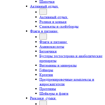
Шапочки
Активный отдых
Активный отдых
Ролики и коньки
Самокаты и скейтборды
Фляги и питание
Фляги и питание
Аминокислоты
Батончики
Бустеры тестостерона и анаболические
препараты
Витамины и минералы
Гейнеры
Креатин
Предтренировочные комплексы и
жиросжигатели
Протеины
Шейкеры и фляги
Рюкзаки, сумки