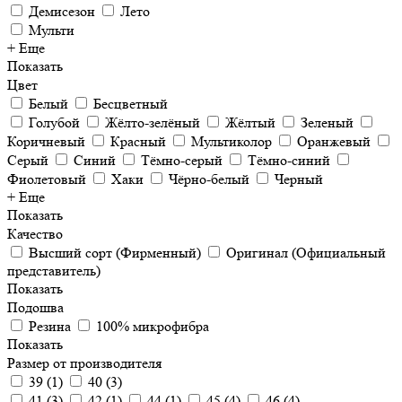
Демисезон
Лето
Мульти
+ Еще
Показать
Цвет
Белый
Бесцветный
Голубой
Жёлто-зелёный
Жёлтый
Зеленый
Коричневый
Красный
Мультиколор
Оранжевый
Серый
Синий
Тёмно-серый
Тёмно-синий
Фиолетовый
Хаки
Чёрно-белый
Черный
+ Еще
Показать
Качество
Высший сорт (Фирменный)
Оригинал (Официальный
представитель)
Показать
Подошва
Резина
100% микрофибра
Показать
Размер от производителя
39
(
1
)
40
(
3
)
41
(
3
)
42
(
1
)
44
(
1
)
45
(
4
)
46
(
4
)