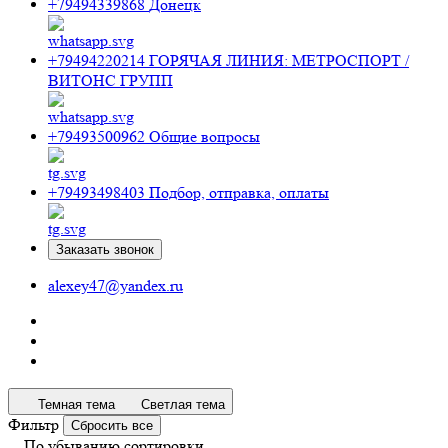
+79494339868
Донецк
+79494220214
ГОРЯЧАЯ ЛИНИЯ: МЕТРОСПОРТ /
ВИТОНС ГРУПП
+79493500962
Общие вопросы
+79493498403
Подбор, отправка, оплаты
Заказать звонок
alexey47@yandex.ru
Темная тема
Светлая тема
Фильтр
Сбросить все
По убыванию сортировки