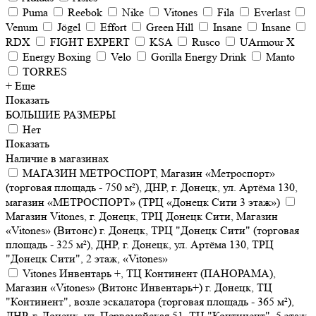
Puma
Reebok
Nike
Vitones
Fila
Everlast
Venum
Jögel
Effort
Green Hill
Insane
Insane
RDX
FIGHT EXPERT
KSA
Rusco
UArmour X
Energy Boxing
Velo
Gorilla Energy Drink
Manto
TORRES
+ Еще
Показать
БОЛЬШИЕ РАЗМЕРЫ
Нет
Показать
Наличие в магазинах
МАГАЗИН МЕТРОСПОРТ, Магазин «Метроспорт»
(торговая площадь - 750 м²), ДНР, г. Донецк, ул. Артёма 130,
магазин «МЕТРОСПОРТ» (ТРЦ «Донецк Сити 3 этаж»)
Магазин Vitones, г. Донецк, ТРЦ Донецк Сити, Магазин
«Vitones» (Витонс) г. Донецк, ТРЦ "Донецк Сити" (торговая
площадь - 325 м²), ДНР, г. Донецк, ул. Артёма 130, ТРЦ
"Донецк Сити", 2 этаж, «Vitones»
Vitones Инвентарь +, ТЦ Континент (ПАНОРАМА),
Магазин «Vitones» (Витонс Инвентарь+) г. Донецк, ТЦ
"Континент", возле эскалатора (торговая площадь - 365 м²),
ДНР, г. Донецк, ул. Первомайская 51, ТЦ "Континент", 5 этаж,