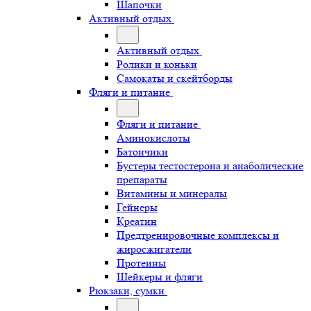
Шапочки
Активный отдых
Активный отдых
Ролики и коньки
Самокаты и скейтборды
Фляги и питание
Фляги и питание
Аминокислоты
Батончики
Бустеры тестостерона и анаболические
препараты
Витамины и минералы
Гейнеры
Креатин
Предтренировочные комплексы и
жиросжигатели
Протеины
Шейкеры и фляги
Рюкзаки, сумки