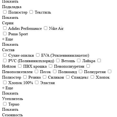
Показать
Подкладка
Полиэстер
Текстиль
Показать
Серии
Adidas Performance
Nike Air
Puma Sport
+ Еще
Показать
Состав
Cухие опилки
EVA (Этиленвинилацетат)
PVC (Поливинилхлорид)
Ветошь
Лайкра
Нейлон
ПВХ крошка
Пенополиуретан
Пенополиэтилен
Песок
Полиамид
Полиуретан
Полиэстер
Резина
Силикон
Спандекс
Хлопок
Хлопок 100%
Эластан
+ Еще
Показать
Утеплитель
Термо
Показать
Сезонность