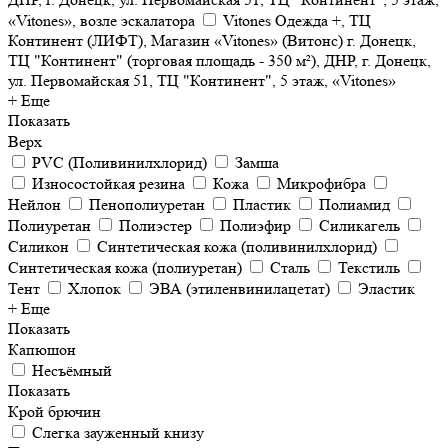
«Vitones», возле эскалатора
Vitones Одежда +, ТЦ
Континент (ЛИФТ), Магазин «Vitones» (Витонс) г. Донецк,
ТЦ "Континент" (торговая площадь - 350 м²), ДНР, г. Донецк,
ул. Первомайская 51, ТЦ "Континент", 5 этаж, «Vitones»
+ Еще
Показать
Верх
PVC (Поливинилхлорид)
Замша
Износостойкая резина
Кожа
Микрофибра
Нейлон
Пенополиуретан
Пластик
Полиамид
Полиуретан
Полиэстер
Полиэфир
Силикагель
Силикон
Синтетическая кожа (поливинилхлорид)
Синтетическая кожа (полиуретан)
Сталь
Текстиль
Тент
Хлопок
ЭВА (этиленвинилацетат)
Эластик
+ Еще
Показать
Капюшон
Несъёмный
Показать
Крой брючин
Слегка зауженный книзу