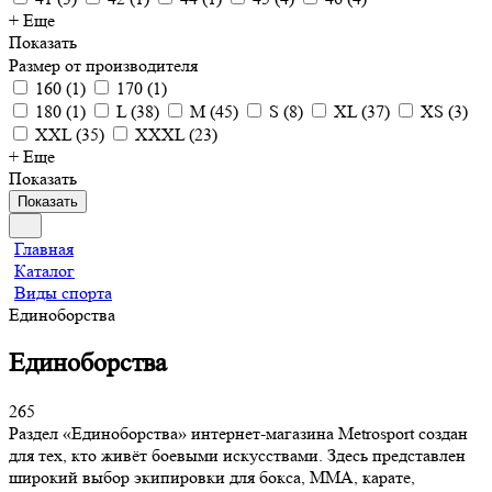
+ Еще
Показать
Размер от производителя
160
(
1
)
170
(
1
)
180
(
1
)
L
(
38
)
M
(
45
)
S
(
8
)
XL
(
37
)
XS
(
3
)
XXL
(
35
)
XXXL
(
23
)
+ Еще
Показать
Показать
Главная
Каталог
Виды спорта
Единоборства
Единоборства
265
Раздел «Единоборства» интернет-магазина Metrosport создан
для тех, кто живёт боевыми искусствами. Здесь представлен
широкий выбор экипировки для бокса, ММА, карате,