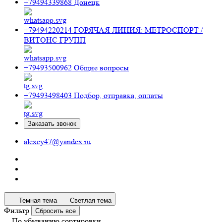
+79494339868
Донецк
+79494220214
ГОРЯЧАЯ ЛИНИЯ: МЕТРОСПОРТ /
ВИТОНС ГРУПП
+79493500962
Общие вопросы
+79493498403
Подбор, отправка, оплаты
Заказать звонок
alexey47@yandex.ru
Темная тема
Светлая тема
Фильтр
Сбросить все
По убыванию сортировки