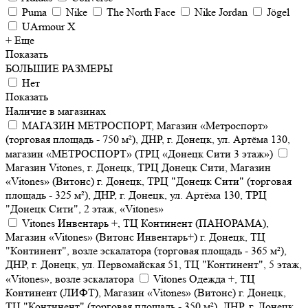
Puma
Nike
The North Face
Nike Jordan
Jögel
UArmour X
+ Еще
Показать
БОЛЬШИЕ РАЗМЕРЫ
Нет
Показать
Наличие в магазинах
МАГАЗИН МЕТРОСПОРТ, Магазин «Метроспорт»
(торговая площадь - 750 м²), ДНР, г. Донецк, ул. Артёма 130,
магазин «МЕТРОСПОРТ» (ТРЦ «Донецк Сити 3 этаж»)
Магазин Vitones, г. Донецк, ТРЦ Донецк Сити, Магазин
«Vitones» (Витонс) г. Донецк, ТРЦ "Донецк Сити" (торговая
площадь - 325 м²), ДНР, г. Донецк, ул. Артёма 130, ТРЦ
"Донецк Сити", 2 этаж, «Vitones»
Vitones Инвентарь +, ТЦ Континент (ПАНОРАМА),
Магазин «Vitones» (Витонс Инвентарь+) г. Донецк, ТЦ
"Континент", возле эскалатора (торговая площадь - 365 м²),
ДНР, г. Донецк, ул. Первомайская 51, ТЦ "Континент", 5 этаж,
«Vitones», возле эскалатора
Vitones Одежда +, ТЦ
Континент (ЛИФТ), Магазин «Vitones» (Витонс) г. Донецк,
ТЦ "Континент" (торговая площадь - 350 м²), ДНР, г. Донецк,