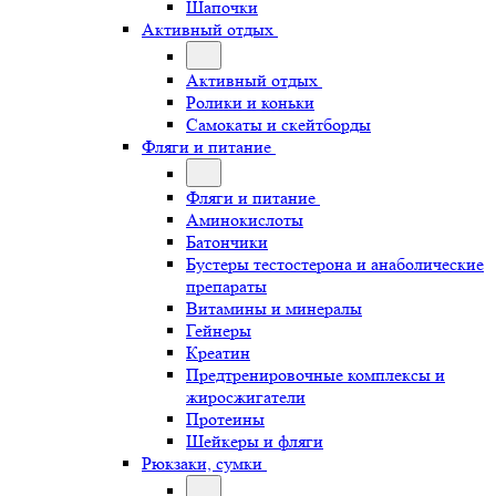
Шапочки
Активный отдых
Активный отдых
Ролики и коньки
Самокаты и скейтборды
Фляги и питание
Фляги и питание
Аминокислоты
Батончики
Бустеры тестостерона и анаболические
препараты
Витамины и минералы
Гейнеры
Креатин
Предтренировочные комплексы и
жиросжигатели
Протеины
Шейкеры и фляги
Рюкзаки, сумки