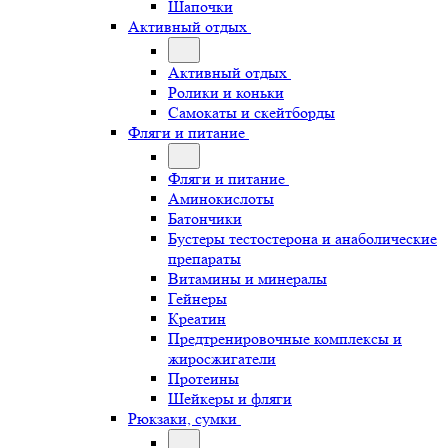
Шапочки
Активный отдых
Активный отдых
Ролики и коньки
Самокаты и скейтборды
Фляги и питание
Фляги и питание
Аминокислоты
Батончики
Бустеры тестостерона и анаболические
препараты
Витамины и минералы
Гейнеры
Креатин
Предтренировочные комплексы и
жиросжигатели
Протеины
Шейкеры и фляги
Рюкзаки, сумки