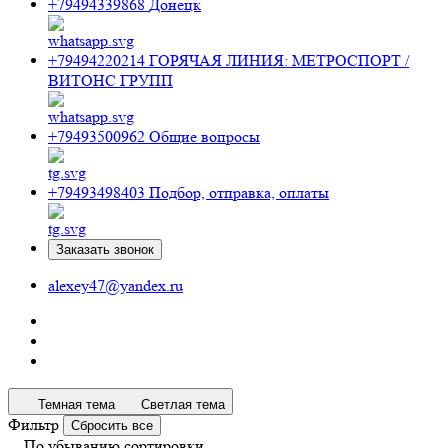
+79494339868
Донецк
+79494220214
ГОРЯЧАЯ ЛИНИЯ: МЕТРОСПОРТ /
ВИТОНС ГРУПП
+79493500962
Общие вопросы
+79493498403
Подбор, отправка, оплаты
Заказать звонок
alexey47@yandex.ru
Темная тема
Светлая тема
Фильтр
Сбросить все
По убыванию сортировки