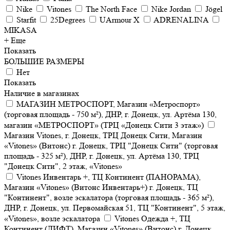
Nike
Vitones
The North Face
Nike Jordan
Jögel
Starfit
25Degrees
UArmour X
ADRENALINA
MIKASA
+ Еще
Показать
БОЛЬШИЕ РАЗМЕРЫ
Нет
Показать
Наличие в магазинах
МАГАЗИН МЕТРОСПОРТ, Магазин «Метроспорт»
(торговая площадь - 750 м²), ДНР, г. Донецк, ул. Артёма 130,
магазин «МЕТРОСПОРТ» (ТРЦ «Донецк Сити 3 этаж»)
Магазин Vitones, г. Донецк, ТРЦ Донецк Сити, Магазин
«Vitones» (Витонс) г. Донецк, ТРЦ "Донецк Сити" (торговая
площадь - 325 м²), ДНР, г. Донецк, ул. Артёма 130, ТРЦ
"Донецк Сити", 2 этаж, «Vitones»
Vitones Инвентарь +, ТЦ Континент (ПАНОРАМА),
Магазин «Vitones» (Витонс Инвентарь+) г. Донецк, ТЦ
"Континент", возле эскалатора (торговая площадь - 365 м²),
ДНР, г. Донецк, ул. Первомайская 51, ТЦ "Континент", 5 этаж,
«Vitones», возле эскалатора
Vitones Одежда +, ТЦ
Континент (ЛИФТ), Магазин «Vitones» (Витонс) г. Донецк,