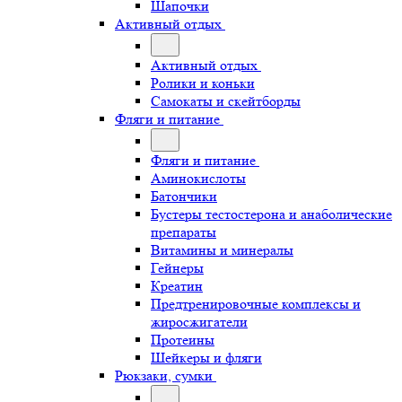
Шапочки
Активный отдых
Активный отдых
Ролики и коньки
Самокаты и скейтборды
Фляги и питание
Фляги и питание
Аминокислоты
Батончики
Бустеры тестостерона и анаболические
препараты
Витамины и минералы
Гейнеры
Креатин
Предтренировочные комплексы и
жиросжигатели
Протеины
Шейкеры и фляги
Рюкзаки, сумки