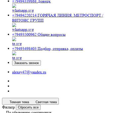
+79494339868
Донецк
+79494220214
ГОРЯЧАЯ ЛИНИЯ: МЕТРОСПОРТ /
ВИТОНС ГРУПП
+79493500962
Общие вопросы
+79493498403
Подбор, отправка, оплаты
Заказать звонок
alexey47@yandex.ru
Темная тема
Светлая тема
Фильтр
Сбросить все
По убыванию сортировки