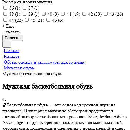
Размер от производителя
36
(
1
)
37
(
1
)
38
(
1
)
39
(
1
)
40
(
3
)
41
(
19
)
42
(
23
)
43
(
26
)
44
(
22
)
45
(
21
)
46
(
6
)
+ Еще
Показать
Показать
Главная
Каталог
Обувь, одежда и аксессуары для мужчин
Мужская обувь
Мужская баскетбольная обувь
Мужская баскетбольная обувь
41
🏀Баскетбольная обувь — это основа уверенной игры на
площадке. В интернет-магазине Metrosport представлен
широкий выбор баскетбольных кроссовок Nike, Jordan, Adidas,
Asics, Jögel и других брендов, созданных для максимальной
амортизации, поддержки и сцепления с покрытием. В нашем