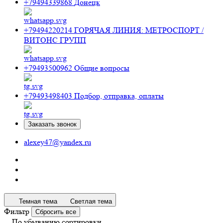
+79494339868
Донецк
+79494220214
ГОРЯЧАЯ ЛИНИЯ: МЕТРОСПОРТ /
ВИТОНС ГРУПП
+79493500962
Общие вопросы
+79493498403
Подбор, отправка, оплаты
Заказать звонок
alexey47@yandex.ru
Темная тема
Светлая тема
Фильтр
Сбросить все
По убыванию сортировки