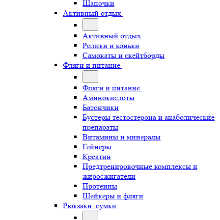
Шапочки
Активный отдых
Активный отдых
Ролики и коньки
Самокаты и скейтборды
Фляги и питание
Фляги и питание
Аминокислоты
Батончики
Бустеры тестостерона и анаболические
препараты
Витамины и минералы
Гейнеры
Креатин
Предтренировочные комплексы и
жиросжигатели
Протеины
Шейкеры и фляги
Рюкзаки, сумки