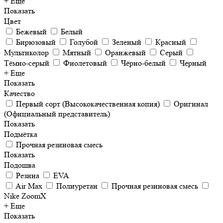
+ Еще
Показать
Цвет
Бежевый
Белый
Бирюзовый
Голубой
Зеленый
Красный
Мультиколор
Мятный
Оранжевый
Серый
Тёмно-серый
Фиолетовый
Чёрно-белый
Черный
+ Еще
Показать
Качество
Первый сорт (Высококачественная копия)
Оригинал
(Официальный представитель)
Показать
Подмётка
Прочная резиновая смесь
Показать
Подошва
Резина
EVA
Air Max
Полиуретан
Прочная резиновая смесь
Nike ZoomX
+ Еще
Показать