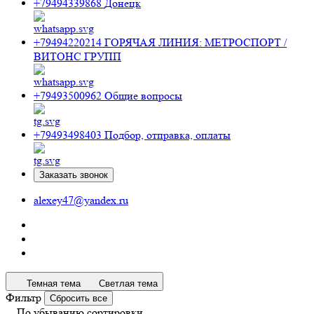
+79494339868
Донецк
+79494220214
ГОРЯЧАЯ ЛИНИЯ: МЕТРОСПОРТ /
ВИТОНС ГРУПП
+79493500962
Общие вопросы
+79493498403
Подбор, отправка, оплаты
Заказать звонок
alexey47@yandex.ru
Темная тема
Светлая тема
Фильтр
Сбросить все
По убыванию сортировки