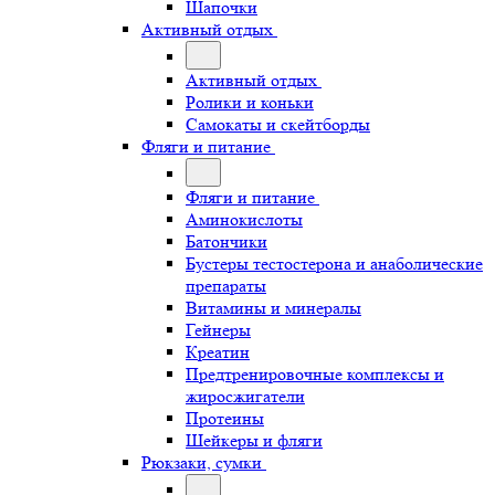
Шапочки
Активный отдых
Активный отдых
Ролики и коньки
Самокаты и скейтборды
Фляги и питание
Фляги и питание
Аминокислоты
Батончики
Бустеры тестостерона и анаболические
препараты
Витамины и минералы
Гейнеры
Креатин
Предтренировочные комплексы и
жиросжигатели
Протеины
Шейкеры и фляги
Рюкзаки, сумки