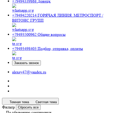
+79494339868
Донецк
+79494220214
ГОРЯЧАЯ ЛИНИЯ: МЕТРОСПОРТ /
ВИТОНС ГРУПП
+79493500962
Общие вопросы
+79493498403
Подбор, отправка, оплаты
Заказать звонок
alexey47@yandex.ru
Темная тема
Светлая тема
Фильтр
Сбросить все
По убыванию сортировки