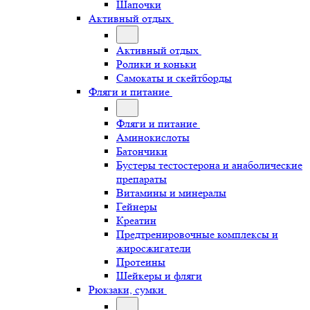
Шапочки
Активный отдых
Активный отдых
Ролики и коньки
Самокаты и скейтборды
Фляги и питание
Фляги и питание
Аминокислоты
Батончики
Бустеры тестостерона и анаболические
препараты
Витамины и минералы
Гейнеры
Креатин
Предтренировочные комплексы и
жиросжигатели
Протеины
Шейкеры и фляги
Рюкзаки, сумки