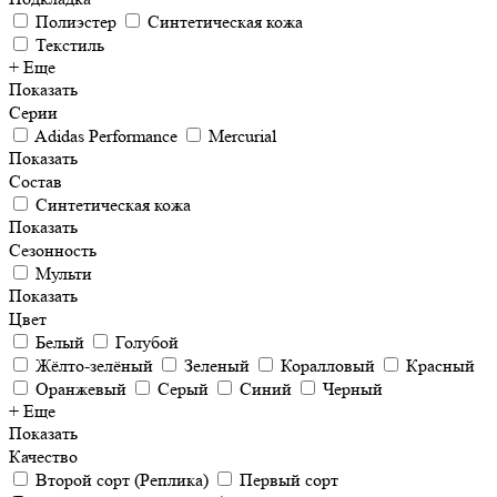
Полиэстер
Синтетическая кожа
Текстиль
+ Еще
Показать
Серии
Adidas Performance
Mercurial
Показать
Состав
Синтетическая кожа
Показать
Сезонность
Мульти
Показать
Цвет
Белый
Голубой
Жёлто-зелёный
Зеленый
Коралловый
Красный
Оранжевый
Серый
Синий
Черный
+ Еще
Показать
Качество
Второй сорт (Реплика)
Первый сорт