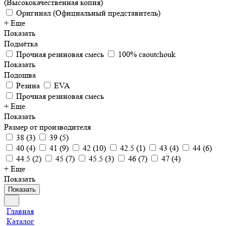
(Высококачественная копия)
Оригинал (Официальный представитель)
+ Еще
Показать
Подмётка
Прочная резиновая смесь
100% caoutchouk
Показать
Подошва
Резина
EVA
Прочная резиновая смесь
+ Еще
Показать
Размер от производителя
38
(
3
)
39
(
5
)
40
(
4
)
41
(
9
)
42
(
10
)
42.5
(
1
)
43
(
4
)
44
(
6
)
44.5
(
2
)
45
(
7
)
45.5
(
3
)
46
(
7
)
47
(
4
)
+ Еще
Показать
Показать
Главная
Каталог