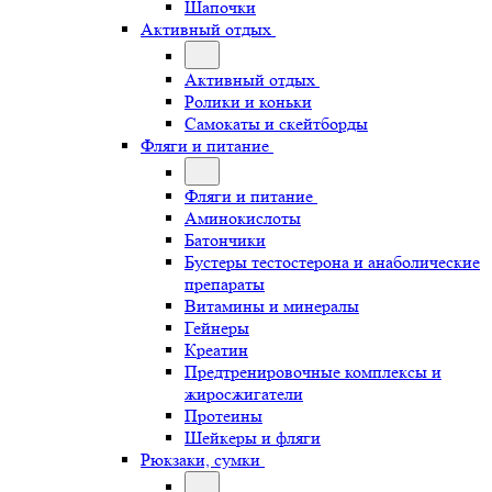
Шапочки
Активный отдых
Активный отдых
Ролики и коньки
Самокаты и скейтборды
Фляги и питание
Фляги и питание
Аминокислоты
Батончики
Бустеры тестостерона и анаболические
препараты
Витамины и минералы
Гейнеры
Креатин
Предтренировочные комплексы и
жиросжигатели
Протеины
Шейкеры и фляги
Рюкзаки, сумки