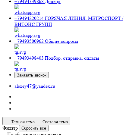
+79494339868
Донецк
+79494220214
ГОРЯЧАЯ ЛИНИЯ: МЕТРОСПОРТ /
ВИТОНС ГРУПП
+79493500962
Общие вопросы
+79493498403
Подбор, отправка, оплаты
Заказать звонок
alexey47@yandex.ru
Темная тема
Светлая тема
Фильтр
Сбросить все
По убыванию сортировки