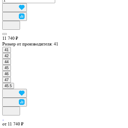
11 740 ₽
Размер от производителя:
41
41
42
44
45
46
47
45.5
от 11 740 ₽