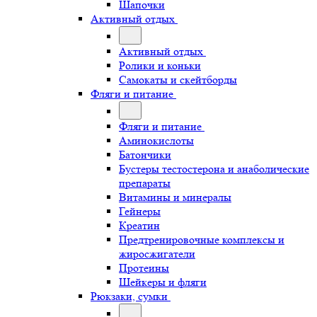
Шапочки
Активный отдых
Активный отдых
Ролики и коньки
Самокаты и скейтборды
Фляги и питание
Фляги и питание
Аминокислоты
Батончики
Бустеры тестостерона и анаболические
препараты
Витамины и минералы
Гейнеры
Креатин
Предтренировочные комплексы и
жиросжигатели
Протеины
Шейкеры и фляги
Рюкзаки, сумки