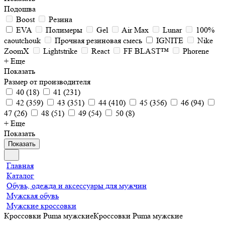
Подошва
Boost
Резина
EVA
Полимеры
Gel
Air Max
Lunar
100%
caoutchouk
Прочная резиновая смесь
IGNITE
Nike
ZoomX
Lightstrike
React
FF BLAST™
Phorene
+ Еще
Показать
Размер от производителя
40
(
18
)
41
(
231
)
42
(
359
)
43
(
351
)
44
(
410
)
45
(
356
)
46
(
94
)
47
(
26
)
48
(
51
)
49
(
54
)
50
(
8
)
+ Еще
Показать
Показать
Главная
Каталог
Обувь, одежда и аксессуары для мужчин
Мужская обувь
Мужские кроссовки
Кроссовки Puma мужские
Кроссовки Puma мужские