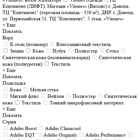
Континент (ЛИФТ), Магазин «Vitones» (Витонс) г. Донецк,
ТЦ "Континент" (торговая площадь - 350 м²), ДНР, г. Донецк,
ул. Первомайская 51, ТЦ "Континент", 5 этаж, «Vitones»
+ Еще
Показать
Верх
K-resin (полимер)
Влагозащитный текстиль
Замша
Кожа
Нубук
Полиэстер
Сетка
Синтетическая кожа (поливинилхлорид)
Синтетическая
кожа (полиуретан)
Текстиль
+ Еще
Показать
Подкладка
Кожа
Мелкая сетка
Мягкий флис
Нейлон
Полиэстер
Синтетическая
кожа
Текстиль
Тонкий микрофлисовый материал
+ Еще
Показать
Серии
Adidas Boost
Adidas Climacool
Adidas EQT
Adidas Originals
Adidas Performance