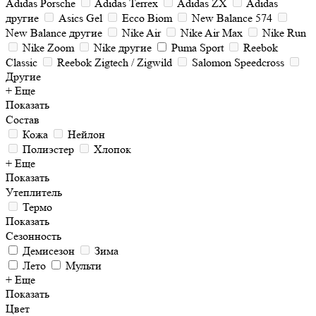
Adidas Porsche
Adidas Terrex
Adidas ZX
Adidas
другие
Asics Gel
Ecco Biom
New Balance 574
New Balance другие
Nike Air
Nike Air Max
Nike Run
Nike Zoom
Nike другие
Puma Sport
Reebok
Classic
Reebok Zigtech / Zigwild
Salomon Speedcross
Другие
+ Еще
Показать
Состав
Кожа
Нейлон
Полиэстер
Хлопок
+ Еще
Показать
Утеплитель
Термо
Показать
Сезонность
Демисезон
Зима
Лето
Мульти
+ Еще
Показать
Цвет