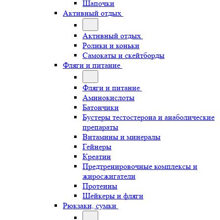
Шапочки
Активный отдых
Активный отдых
Ролики и коньки
Самокаты и скейтборды
Фляги и питание
Фляги и питание
Аминокислоты
Батончики
Бустеры тестостерона и анаболические
препараты
Витамины и минералы
Гейнеры
Креатин
Предтренировочные комплексы и
жиросжигатели
Протеины
Шейкеры и фляги
Рюкзаки, сумки