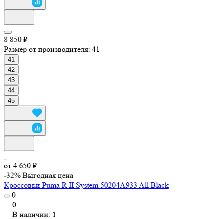
8 850 ₽
Размер от производителя:
41
41
42
43
44
45
от 4 650 ₽
-32%
Выгодная цена
Кроссовки Puma R II System 50204A933 All Black
0
0
В наличии: 1