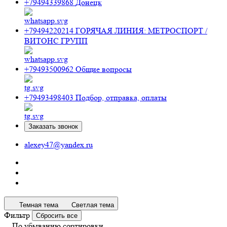
+79494339868
Донецк
+79494220214
ГОРЯЧАЯ ЛИНИЯ: МЕТРОСПОРТ /
ВИТОНС ГРУПП
+79493500962
Общие вопросы
+79493498403
Подбор, отправка, оплаты
Заказать звонок
alexey47@yandex.ru
Темная тема
Светлая тема
Фильтр
Сбросить все
По убыванию сортировки