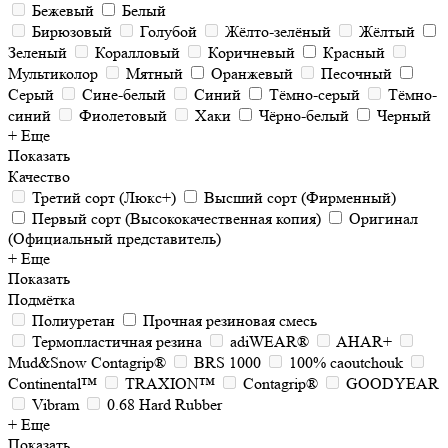
Бежевый
Белый
Бирюзовый
Голубой
Жёлто-зелёный
Жёлтый
Зеленый
Коралловый
Коричневый
Красный
Мультиколор
Мятный
Оранжевый
Песочный
Серый
Сине-белый
Синий
Тёмно-серый
Тёмно-
синий
Фиолетовый
Хаки
Чёрно-белый
Черный
+ Еще
Показать
Качество
Третий сорт (Люкс+)
Высший сорт (Фирменный)
Первый сорт (Высококачественная копия)
Оригинал
(Официальный представитель)
+ Еще
Показать
Подмётка
Полиуретан
Прочная резиновая смесь
Термопластичная резина
adiWEAR®
AHAR+
Mud&Snow Contagrip®
BRS 1000
100% caoutchouk
Continental™
TRAXION™
Contagrip®
GOODYEAR
Vibram
0.68 Hard Rubber
+ Еще
Показать