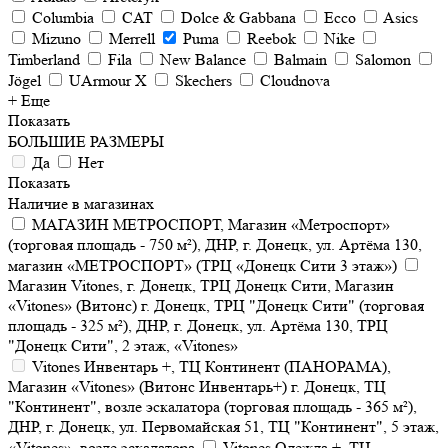
Columbia
CAT
Dolce & Gabbana
Ecco
Asics
Mizuno
Merrell
Puma
Reebok
Nike
Timberland
Fila
New Balance
Balmain
Salomon
Jögel
UArmour X
Skechers
Cloudnova
+ Еще
Показать
БОЛЬШИЕ РАЗМЕРЫ
Да
Нет
Показать
Наличие в магазинах
МАГАЗИН МЕТРОСПОРТ, Магазин «Метроспорт»
(торговая площадь - 750 м²), ДНР, г. Донецк, ул. Артёма 130,
магазин «МЕТРОСПОРТ» (ТРЦ «Донецк Сити 3 этаж»)
Магазин Vitones, г. Донецк, ТРЦ Донецк Сити, Магазин
«Vitones» (Витонс) г. Донецк, ТРЦ "Донецк Сити" (торговая
площадь - 325 м²), ДНР, г. Донецк, ул. Артёма 130, ТРЦ
"Донецк Сити", 2 этаж, «Vitones»
Vitones Инвентарь +, ТЦ Континент (ПАНОРАМА),
Магазин «Vitones» (Витонс Инвентарь+) г. Донецк, ТЦ
"Континент", возле эскалатора (торговая площадь - 365 м²),
ДНР, г. Донецк, ул. Первомайская 51, ТЦ "Континент", 5 этаж,
«Vitones», возле эскалатора
Vitones Одежда +, ТЦ