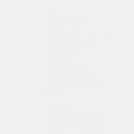
Атлетические пояса и лямки
Батуты
Блоки, кольца, колёса, ролики и ремни
для йоги и пилатеса
Коврики для фитнеса и пилатеса
Мячи для фитнеса, полусферы BOSU
Обручи и хулахупы
Перчатки атлетические
Ролики для пресса
Скакалки
Степ-платформы и степперы
Суппорты и бинты
Утяжелители и медболы
Эспандеры и фитнес-резинки
Одежда для тренировок
Единоборства
Единоборства
Аксессуары для единоборств
Боксерские мешки и груши
Лапы и макивары для бокса
Перчатки для единоборств