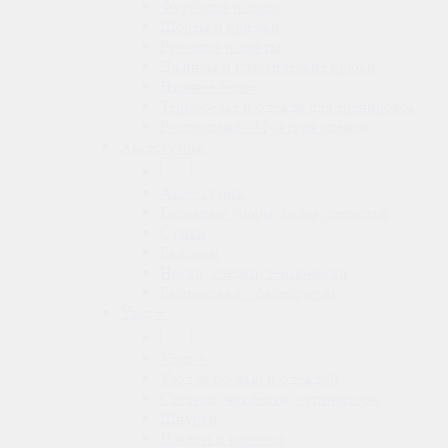
Футболки и поло
Шорты и бриджи
Рубашки и пайты
Джинсы и классические брюки
Нижнее белье
Термобельё и одежда для тренировок
Распродажа - Мужская одежда
Аксессуары
Аксессуары
Головные уборы, бафы, перчатки
Сумки
Рюкзаки
Носки, следки, термоноски
Распродажа - Аксессуары
Уход +
Уход +
Уход за обувью и одеждой
Стельки, наклейки, супинаторы
Шнурки
Пакеты и коробки