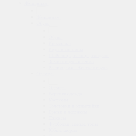
Женщинам
Женщинам
Обувь
Обувь
Кроссовки
Кеды и слипоны
Шлёпанцы, сланцы, сандали
Зимняя обувь и термо
Распродажа - Женская обувь
Одежда
Одежда
Верхняя одежда
Костюмы
Толстовки и олимпийки
Брюки и леггинсы
Джинсы
Футболки, майки, топы
Юбки, шорты