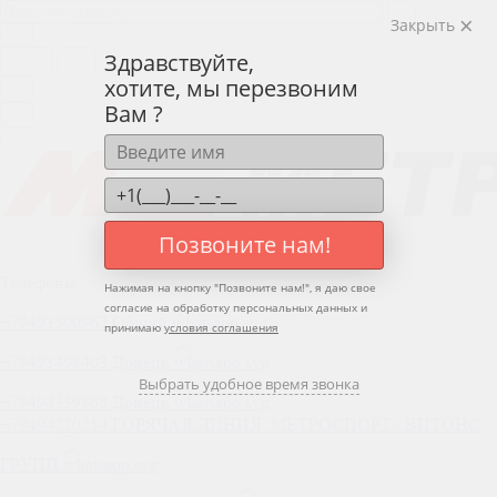
Закрыть
Здравствуйте,
хотите, мы перезвоним
Вам ?
Позвоните нам!
Телефоны
Нажимая на кнопку "
Позвоните нам!
", я даю свое
согласие на обработку персональных данных и
+79493500962
Общий
принимаю
условия соглашения
+79493498403
Донецк
Выбрать удобное время звонка
+79494339868
Донецк
+79494220214
ГОРЯЧАЯ ЛИНИЯ: МЕТРОСПОРТ / ВИТОНС
ГРУПП