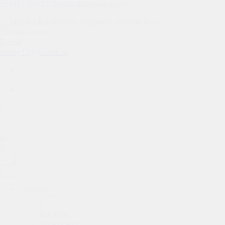
+79493500962
Общие вопросы
+79493498403
Подбор, отправка, оплаты
Заказать звонок
E-mail
alexey47@yandex.ru
0
0
0
Каталог
Каталог
Мужчинам