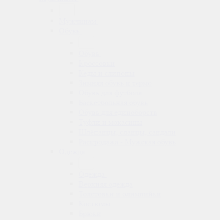
Мужчинам
Обувь
Обувь
Кроссовки
Кеды и слипоны
Зимняя обувь и термо
Обувь для футбола
Баскетбольная обувь
Обувь для единоборств
Туфли и мокасины
Шлёпанцы, сланцы, сандали
Распродажа - Мужская обувь
Одежда
Одежда
Верхняя одежда
Толстовки и олимпийки
Костюмы
Брюки