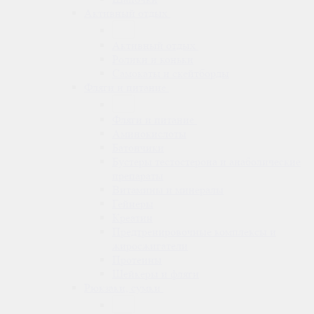
Активный отдых
Активный отдых
Ролики и коньки
Самокаты и скейтборды
Фляги и питание
Фляги и питание
Аминокислоты
Батончики
Бустеры тестостерона и анаболические
препараты
Витамины и минералы
Гейнеры
Креатин
Предтренировочные комплексы и
жиросжигатели
Протеины
Шейкеры и фляги
Рюкзаки, сумки