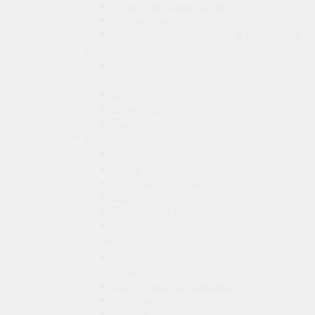
Обувь для единоборств
Одежда для бокса
Одежда для единоборств и тренировок
Командный спорт
Командный спорт
Футбол
Баскетбол
Волейбол
Игры
Игры
Бадминтон и теннис
Дартс
Настольные игры
Настольный теннис
Плавание
Плавание
Аксессуары для плавания
Купальная одежда
Шапочки