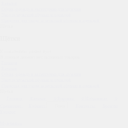
Каталог
Обувь, одежда и аксессуары для мужчин
Уход за мужской обувью и одеждой
Средства для ухода за мужской обувью и одеждой
Щётки
Щётки
К сожалению, раздел пуст
В данный момент нет активных товаров
Главная
Каталог
Обувь, одежда и аксессуары для мужчин
Уход за мужской обувью и одеждой
Средства для ухода за мужской обувью и одеждой
Щётки
Главная
Каталог
0
Корзина
0
Избранные
0
Сравнение
Кабинет
Контакты
Бренды
Поиск
Каталог
Мужчинам