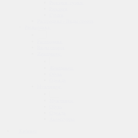
Рюкзаки, сумки
Рюкзаки
Сумки
Распродажа - Виды спорта
Распродажа
Распродажа
Виды спорта
Женщинам
Женщинам
Обувь
Одежда
Мужчинам
Мужчинам
Обувь
Одежда
Аксессуары
Кабинет