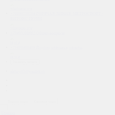
+79494220214
ГОРЯЧАЯ ЛИНИЯ: МЕТРОСПОРТ /
ВИТОНС ГРУПП
+79493500962
Общие вопросы
+79493498403
Подбор, отправка, оплаты
Заказать звонок
alexey47@yandex.ru
Темная тема
Светлая тема
Главная