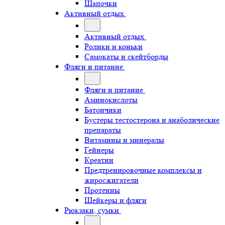
Шапочки
Активный отдых
Активный отдых
Ролики и коньки
Самокаты и скейтборды
Фляги и питание
Фляги и питание
Аминокислоты
Батончики
Бустеры тестостерона и анаболические
препараты
Витамины и минералы
Гейнеры
Креатин
Предтренировочные комплексы и
жиросжигатели
Протеины
Шейкеры и фляги
Рюкзаки, сумки