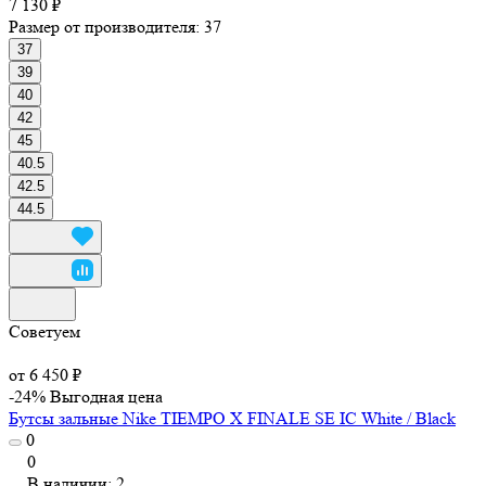
7 130 ₽
Размер от производителя:
37
37
39
40
42
45
40.5
42.5
44.5
Советуем
от 6 450 ₽
-24%
Выгодная цена
Бутсы зальные Nike TIEMPO X FINALE SE IC White / Black
0
0
В наличии: 2