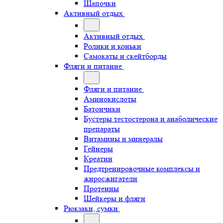
Шапочки
Активный отдых
Активный отдых
Ролики и коньки
Самокаты и скейтборды
Фляги и питание
Фляги и питание
Аминокислоты
Батончики
Бустеры тестостерона и анаболические
препараты
Витамины и минералы
Гейнеры
Креатин
Предтренировочные комплексы и
жиросжигатели
Протеины
Шейкеры и фляги
Рюкзаки, сумки