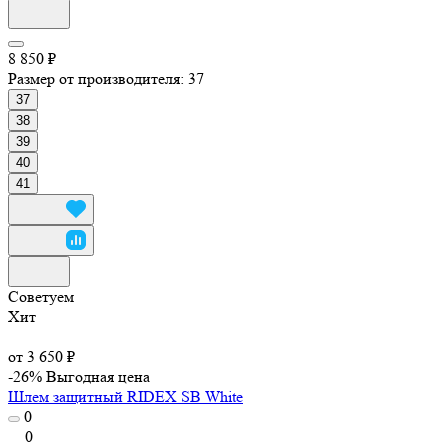
8 850 ₽
Размер от производителя:
37
37
38
39
40
41
Советуем
Хит
от 3 650 ₽
-26%
Выгодная цена
Шлем защитный RIDEX SB White
0
0