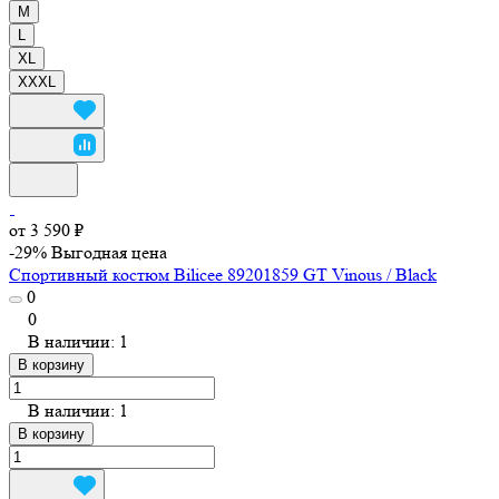
M
L
XL
XXXL
от 3 590 ₽
-29%
Выгодная цена
Спортивный костюм Bilicee 89201859 GT Vinous / Black
0
0
В наличии: 1
В корзину
В наличии: 1
В корзину