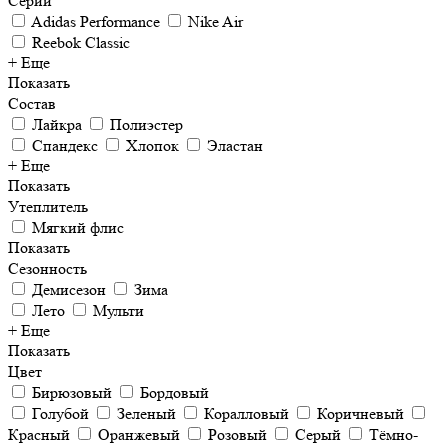
Серии
Adidas Performance
Nike Air
Reebok Classic
+ Еще
Показать
Состав
Лайкра
Полиэстер
Спандекс
Хлопок
Эластан
+ Еще
Показать
Утеплитель
Мягкий флис
Показать
Сезонность
Демисезон
Зима
Лето
Мульти
+ Еще
Показать
Цвет
Бирюзовый
Бордовый
Голубой
Зеленый
Коралловый
Коричневый
Красный
Оранжевый
Розовый
Серый
Тёмно-