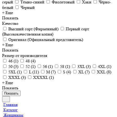
серый
Тёмно-синий
Фиолетовый
Хаки
Чёрно-
белый
Черный
+ Еще
Показать
Качество
Высший сорт (Фирменный)
Первый сорт
(Высококачественная копия)
Оригинал (Официальный представитель)
+ Еще
Показать
Размер от производителя
46
(
1
)
48
(
4
)
50
(
3
)
52
(
1
)
56
(
1
)
58
(
1
)
3XL
(
3
)
4XL
(
1
)
5XL
(
1
)
L
(
11
)
M
(
7
)
S
(
4
)
XL
(
7
)
XXL
(
8
)
XXXL
(
3
)
XXXXL
(
1
)
+ Еще
Показать
Показать
Главная
Каталог
Женщинам