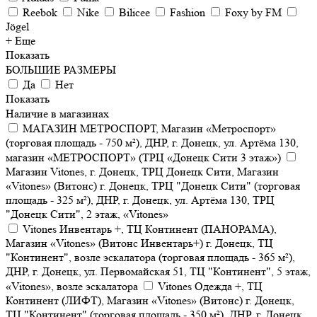
Reebok
Nike
Bilicee
Fashion
Foxy by FM
Jögel
+ Еще
Показать
БОЛЬШИЕ РАЗМЕРЫ
Да
Нет
Показать
Наличие в магазинах
МАГАЗИН МЕТРОСПОРТ, Магазин «Метроспорт»
(торговая площадь - 750 м²), ДНР, г. Донецк, ул. Артёма 130,
магазин «МЕТРОСПОРТ» (ТРЦ «Донецк Сити 3 этаж»)
Магазин Vitones, г. Донецк, ТРЦ Донецк Сити, Магазин
«Vitones» (Витонс) г. Донецк, ТРЦ "Донецк Сити" (торговая
площадь - 325 м²), ДНР, г. Донецк, ул. Артёма 130, ТРЦ
"Донецк Сити", 2 этаж, «Vitones»
Vitones Инвентарь +, ТЦ Континент (ПАНОРАМА),
Магазин «Vitones» (Витонс Инвентарь+) г. Донецк, ТЦ
"Континент", возле эскалатора (торговая площадь - 365 м²),
ДНР, г. Донецк, ул. Первомайская 51, ТЦ "Континент", 5 этаж,
«Vitones», возле эскалатора
Vitones Одежда +, ТЦ
Континент (ЛИФТ), Магазин «Vitones» (Витонс) г. Донецк,
ТЦ "Континент" (торговая площадь - 350 м²), ДНР, г. Донецк,