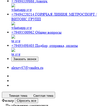
+79494339868
Донецк
+79494220214
ГОРЯЧАЯ ЛИНИЯ: МЕТРОСПОРТ /
ВИТОНС ГРУПП
+79493500962
Общие вопросы
+79493498403
Подбор, отправка, оплаты
Заказать звонок
alexey47@yandex.ru
Темная тема
Светлая тема
Фильтр
Сбросить все
По убыванию сортировки