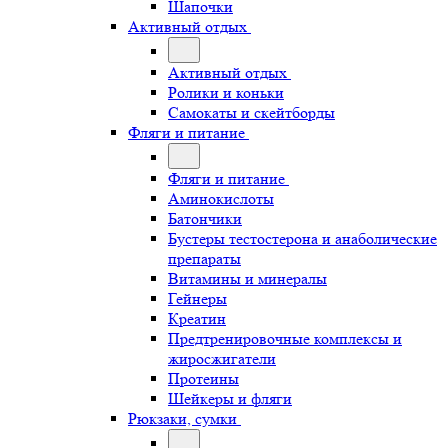
Шапочки
Активный отдых
Активный отдых
Ролики и коньки
Самокаты и скейтборды
Фляги и питание
Фляги и питание
Аминокислоты
Батончики
Бустеры тестостерона и анаболические
препараты
Витамины и минералы
Гейнеры
Креатин
Предтренировочные комплексы и
жиросжигатели
Протеины
Шейкеры и фляги
Рюкзаки, сумки