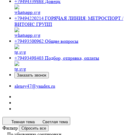
+79494339868
Донецк
+79494220214
ГОРЯЧАЯ ЛИНИЯ: МЕТРОСПОРТ /
ВИТОНС ГРУПП
+79493500962
Общие вопросы
+79493498403
Подбор, отправка, оплаты
Заказать звонок
alexey47@yandex.ru
Темная тема
Светлая тема
Фильтр
Сбросить все
По убыванию сортировки