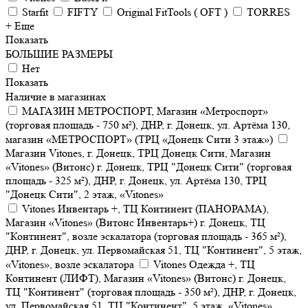
Starfit
FIFTY
Original FitTools ( OFT )
TORRES
+ Еще
Показать
БОЛЬШИЕ РАЗМЕРЫ
Нет
Показать
Наличие в магазинах
МАГАЗИН МЕТРОСПОРТ, Магазин «Метроспорт»
(торговая площадь - 750 м²), ДНР, г. Донецк, ул. Артёма 130,
магазин «МЕТРОСПОРТ» (ТРЦ «Донецк Сити 3 этаж»)
Магазин Vitones, г. Донецк, ТРЦ Донецк Сити, Магазин
«Vitones» (Витонс) г. Донецк, ТРЦ "Донецк Сити" (торговая
площадь - 325 м²), ДНР, г. Донецк, ул. Артёма 130, ТРЦ
"Донецк Сити", 2 этаж, «Vitones»
Vitones Инвентарь +, ТЦ Континент (ПАНОРАМА),
Магазин «Vitones» (Витонс Инвентарь+) г. Донецк, ТЦ
"Континент", возле эскалатора (торговая площадь - 365 м²),
ДНР, г. Донецк, ул. Первомайская 51, ТЦ "Континент", 5 этаж,
«Vitones», возле эскалатора
Vitones Одежда +, ТЦ
Континент (ЛИФТ), Магазин «Vitones» (Витонс) г. Донецк,
ТЦ "Континент" (торговая площадь - 350 м²), ДНР, г. Донецк,
ул. Первомайская 51, ТЦ "Континент", 5 этаж, «Vitones»