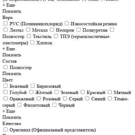
+ Еще
Показать
Верх
PVC (Поливинилхлорид)
Износостойкая резина
Латекс
Металл
Неопрен
Полиуретан
Полиэстер
Текстиль
ТПЭ (термопластичные
эластомеры)
Хлопок
+ Еще
Показать
Состав
Полиэстер
Показать
Цвет
Бежевый
Бирюзовый
Голубой
Жёлтый
Зеленый
Красный
Мятный
Оранжевый
Розовый
Серый
Синий
Тёмно-
серый
Фиолетовый
Черный
+ Еще
Показать
Качество
Оригинал (Официальный представитель)