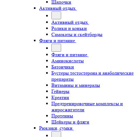
Шапочки
Активный отдых
Активный отдых
Ролики и коньки
Самокаты и скейтборды
Фляги и питание
Фляги и питание
Аминокислоты
Батончики
Бустеры тестостерона и анаболические
препараты
Витамины и минералы
Гейнеры
Креатин
Предтренировочные комплексы и
жиросжигатели
Протеины
Шейкеры и фляги
Рюкзаки, сумки