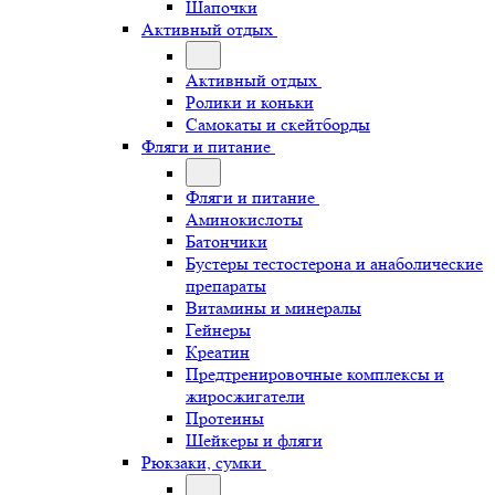
Шапочки
Активный отдых
Активный отдых
Ролики и коньки
Самокаты и скейтборды
Фляги и питание
Фляги и питание
Аминокислоты
Батончики
Бустеры тестостерона и анаболические
препараты
Витамины и минералы
Гейнеры
Креатин
Предтренировочные комплексы и
жиросжигатели
Протеины
Шейкеры и фляги
Рюкзаки, сумки