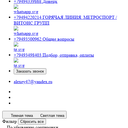
+79494339868
Донецк
+79494220214
ГОРЯЧАЯ ЛИНИЯ: МЕТРОСПОРТ /
ВИТОНС ГРУПП
+79493500962
Общие вопросы
+79493498403
Подбор, отправка, оплаты
Заказать звонок
alexey47@yandex.ru
Темная тема
Светлая тема
Фильтр
Сбросить все
По убыванию сортировки