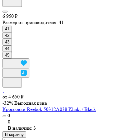
6 950 ₽
Размер от производителя:
41
41
42
43
44
45
от 4 650 ₽
-32%
Выгодная цена
Кроссовки Reebok 50312A038 Khaki / Black
0
0
В наличии: 3
В корзину