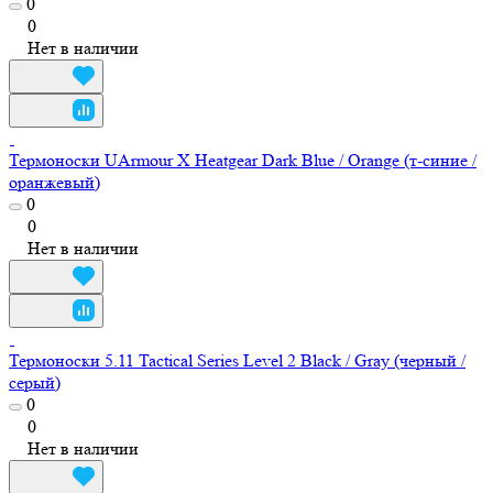
0
0
Нет в наличии
Термоноски UArmour X Heatgear Dark Blue / Orange (т-синие /
оранжевый)
0
0
Нет в наличии
Термоноски 5.11 Tactical Series Level 2 Black / Gray (черный /
серый)
0
0
Нет в наличии