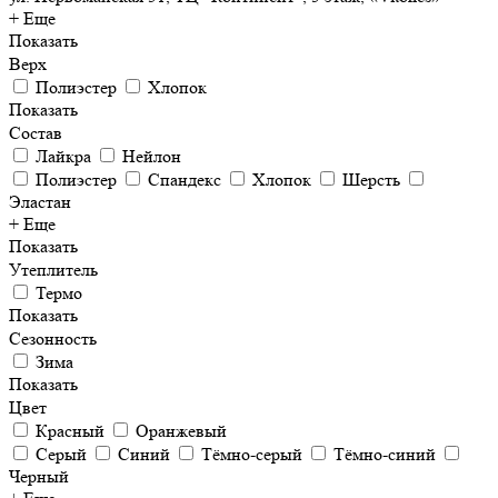
+ Еще
Показать
Верх
Полиэстер
Хлопок
Показать
Состав
Лайкра
Нейлон
Полиэстер
Спандекс
Хлопок
Шерсть
Эластан
+ Еще
Показать
Утеплитель
Термо
Показать
Сезонность
Зима
Показать
Цвет
Красный
Оранжевый
Серый
Синий
Тёмно-серый
Тёмно-синий
Черный