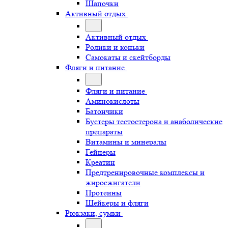
Шапочки
Активный отдых
Активный отдых
Ролики и коньки
Самокаты и скейтборды
Фляги и питание
Фляги и питание
Аминокислоты
Батончики
Бустеры тестостерона и анаболические
препараты
Витамины и минералы
Гейнеры
Креатин
Предтренировочные комплексы и
жиросжигатели
Протеины
Шейкеры и фляги
Рюкзаки, сумки