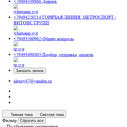
+79494339868
Донецк
+79494220214
ГОРЯЧАЯ ЛИНИЯ: МЕТРОСПОРТ /
ВИТОНС ГРУПП
+79493500962
Общие вопросы
+79493498403
Подбор, отправка, оплаты
Заказать звонок
alexey47@yandex.ru
Темная тема
Светлая тема
Фильтр
Сбросить все
По убыванию сортировки