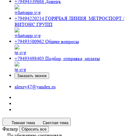
+79494339868
Донецк
+79494220214
ГОРЯЧАЯ ЛИНИЯ: МЕТРОСПОРТ /
ВИТОНС ГРУПП
+79493500962
Общие вопросы
+79493498403
Подбор, отправка, оплаты
Заказать звонок
alexey47@yandex.ru
Темная тема
Светлая тема
Фильтр
Сбросить все
По убыванию сортировки