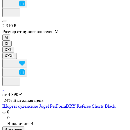
2 310 ₽
Размер от производителя:
M
M
XL
XXL
XXXL
от 4 890 ₽
-24%
Выгодная цена
Шорты судейские Jogel PerFormDRY Referee Shorts Black
0
0
В наличии: 4
В корзину