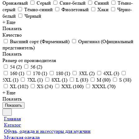
Оранжевый
Серый
Сине-белый
Синий
Тёмно-
серый
Тёмно-синий
Фиолетовый
Хаки
Чёрно-
белый
Черный
+ Еще
Показать
Качество
Высший сорт (Фирменный)
Оригинал (Официальный
представитель)
Показать
Размер от производителя
54
(
2
)
56
(
2
)
160
(
1
)
170
(
1
)
180
(
1
)
3XL
(
2
)
4XL
(
3
)
5XL
(
1
)
7XL
(
1
)
8XL
(
1
)
L
(
83
)
M
(
80
)
S
(
38
)
XL
(
102
)
XS
(
24
)
XXL
(
100
)
XXXL
(
70
)
+ Еще
Показать
Показать
Главная
Каталог
Обувь, одежда и аксессуары для мужчин
Мужская одежда