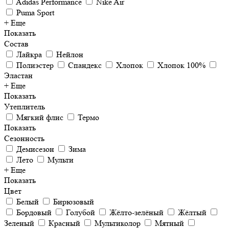
Adidas Performance
Nike Air
Puma Sport
+ Еще
Показать
Состав
Лайкра
Нейлон
Полиэстер
Спандекс
Хлопок
Хлопок 100%
Эластан
+ Еще
Показать
Утеплитель
Мягкий флис
Термо
Показать
Сезонность
Демисезон
Зима
Лето
Мульти
+ Еще
Показать
Цвет
Белый
Бирюзовый
Бордовый
Голубой
Жёлто-зелёный
Жёлтый
Зеленый
Красный
Мультиколор
Мятный