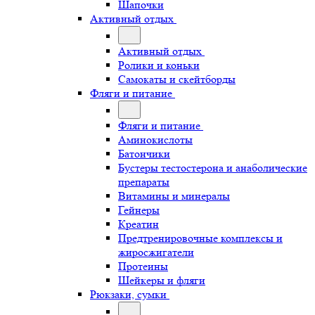
Шапочки
Активный отдых
Активный отдых
Ролики и коньки
Самокаты и скейтборды
Фляги и питание
Фляги и питание
Аминокислоты
Батончики
Бустеры тестостерона и анаболические
препараты
Витамины и минералы
Гейнеры
Креатин
Предтренировочные комплексы и
жиросжигатели
Протеины
Шейкеры и фляги
Рюкзаки, сумки