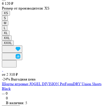
6 120 ₽
Размер от производителя:
XS
XS
S
M
L
XL
XXL
XXXL
от 2 310 ₽
-24%
Выгодная цена
Шорты игровые JOGEL DIVISION PerFormDRY Union Shorts
Black
0
0
В наличии: 5