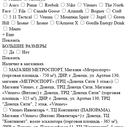
Asics
Puma
Reebok
Nike
Vitones
The North
Face
Fila
Canada Goose
Azimuth
Bogner
Craft
5.11 Tactical
Venum
Mountain Spirit
Jögel
Green
Hill
Insane
Insane
UArmour X
Gorilla Energy Drink
Manto
+ Еще
Показать
БОЛЬШИЕ РАЗМЕРЫ
Да
Нет
Показать
Наличие в магазинах
МАГАЗИН МЕТРОСПОРТ, Магазин «Метроспорт»
(торговая площадь - 750 м²), ДНР, г. Донецк, ул. Артёма 130,
магазин «МЕТРОСПОРТ» (ТРЦ «Донецк Сити 3 этаж»)
Магазин Vitones, г. Донецк, ТРЦ Донецк Сити, Магазин
«Vitones» (Витонс) г. Донецк, ТРЦ "Донецк Сити" (торговая
площадь - 325 м²), ДНР, г. Донецк, ул. Артёма 130, ТРЦ
"Донецк Сити", 2 этаж, «Vitones»
Vitones Инвентарь +, ТЦ Континент (ПАНОРАМА),
Магазин «Vitones» (Витонс Инвентарь+) г. Донецк, ТЦ
"Континент", возле эскалатора (торговая площадь - 365 м²),
ДНР, г. Донецк, ул. Первомайская 51, ТЦ "Континент", 5 этаж,