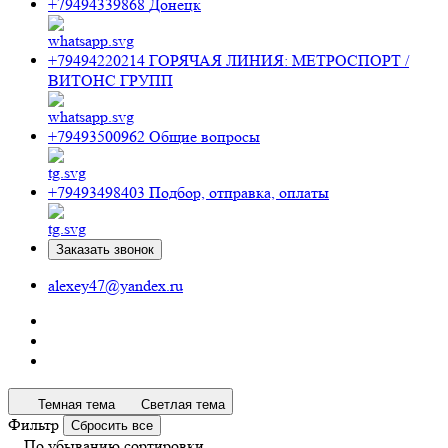
+79494339868
Донецк
+79494220214
ГОРЯЧАЯ ЛИНИЯ: МЕТРОСПОРТ /
ВИТОНС ГРУПП
+79493500962
Общие вопросы
+79493498403
Подбор, отправка, оплаты
Заказать звонок
alexey47@yandex.ru
Темная тема
Светлая тема
Фильтр
Сбросить все
По убыванию сортировки