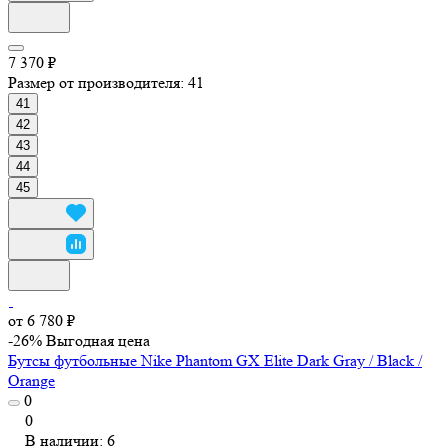
7 370 ₽
Размер от производителя:
41
41
42
43
44
45
от 6 780 ₽
-26%
Выгодная цена
Бутсы футбольные Nike Phantom GX Elite Dark Gray / Black /
Orange
0
0
В наличии: 6