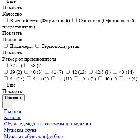
+ Еще
Показать
Качество
Высший сорт (Фирменный)
Оригинал (Официальный
представитель)
Показать
Подошва
Полимеры
Термополиуретан
Показать
Размер от производителя
37
(
1
)
38
(
2
)
39
(
2
)
40
(
3
)
41
(
7
)
42
(
13
)
42.5
(
1
)
43
(
14
)
44
(
18
)
44.5
(
1
)
45
(
11
)
45.5
(
1
)
46
(
4
)
47
(
4
)
+ Еще
Показать
Показать
Главная
Каталог
Обувь, одежда и аксессуары для мужчин
Мужская обувь
Мужская обувь для футбола