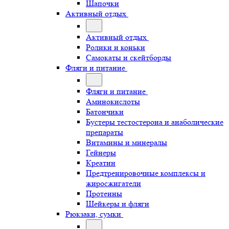
Шапочки
Активный отдых
Активный отдых
Ролики и коньки
Самокаты и скейтборды
Фляги и питание
Фляги и питание
Аминокислоты
Батончики
Бустеры тестостерона и анаболические
препараты
Витамины и минералы
Гейнеры
Креатин
Предтренировочные комплексы и
жиросжигатели
Протеины
Шейкеры и фляги
Рюкзаки, сумки