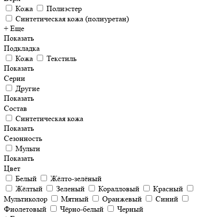
Кожа
Полиэстер
Синтетическая кожа (полиуретан)
+ Еще
Показать
Подкладка
Кожа
Текстиль
Показать
Серии
Другие
Показать
Состав
Синтетическая кожа
Показать
Сезонность
Мульти
Показать
Цвет
Белый
Жёлто-зелёный
Жёлтый
Зеленый
Коралловый
Красный
Мультиколор
Мятный
Оранжевый
Синий
Фиолетовый
Чёрно-белый
Черный