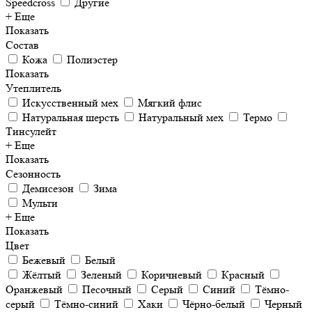
Speedcross
Другие
+ Еще
Показать
Состав
Кожа
Полиэстер
Показать
Утеплитель
Искусственный мех
Мягкий флис
Натуральная шерсть
Натуральный мех
Термо
Тинсулейт
+ Еще
Показать
Сезонность
Демисезон
Зима
Мульти
+ Еще
Показать
Цвет
Бежевый
Белый
Жёлтый
Зеленый
Коричневый
Красный
Оранжевый
Песочный
Серый
Синий
Тёмно-
серый
Тёмно-синий
Хаки
Чёрно-белый
Черный