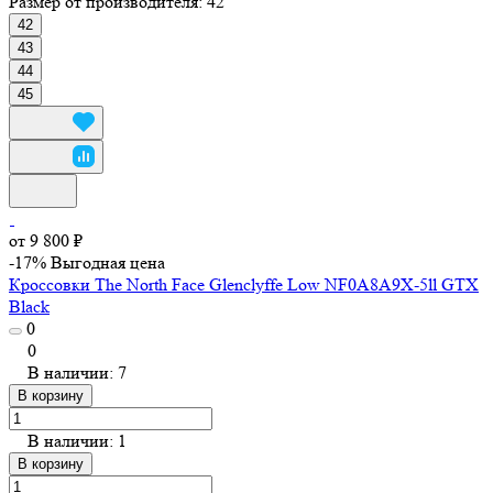
Размер от производителя:
42
42
43
44
45
от 9 800 ₽
-17%
Выгодная цена
Кроссовки The North Face Glenclyffe Low NF0A8A9X-5ll GTX
Black
0
0
В наличии: 7
В корзину
В наличии: 1
В корзину