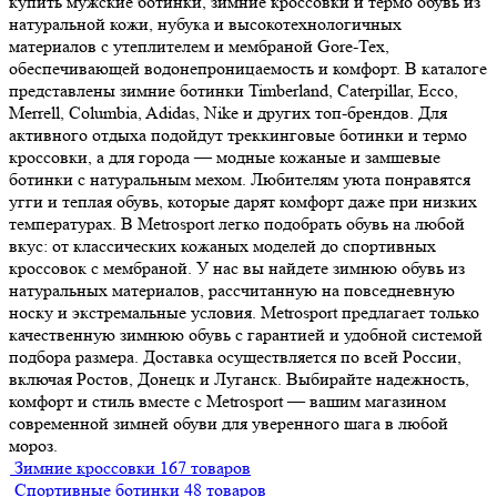
купить мужские ботинки, зимние кроссовки и термо обувь из
натуральной кожи, нубука и высокотехнологичных
материалов с утеплителем и мембраной Gore-Tex,
обеспечивающей водонепроницаемость и комфорт. В каталоге
представлены зимние ботинки Timberland, Caterpillar, Ecco,
Merrell, Columbia, Adidas, Nike и других топ-брендов. Для
активного отдыха подойдут треккинговые ботинки и термо
кроссовки, а для города — модные кожаные и замшевые
ботинки с натуральным мехом. Любителям уюта понравятся
угги и теплая обувь, которые дарят комфорт даже при низких
температурах. В Metrosport легко подобрать обувь на любой
вкус: от классических кожаных моделей до спортивных
кроссовок с мембраной. У нас вы найдете зимнюю обувь из
натуральных материалов, рассчитанную на повседневную
носку и экстремальные условия. Metrosport предлагает только
качественную зимнюю обувь с гарантией и удобной системой
подбора размера. Доставка осуществляется по всей России,
включая Ростов, Донецк и Луганск. Выбирайте надежность,
комфорт и стиль вместе с Metrosport — вашим магазином
современной зимней обуви для уверенного шага в любой
мороз.
Зимние кроссовки
167 товаров
Спортивные ботинки
48 товаров