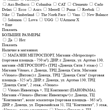
Aici Berllucci
Columbia
CAT
Clemento
Carlo
Delari
Ecco
Asics
Merrell
Puma
Reebok
Nike
Timberland
The North Face
Vans
New Balance
Salomon
Lowa
UGG
UArmour X
+ Еще
Показать
БОЛЬШИЕ РАЗМЕРЫ
Да
Нет
Показать
Наличие в магазинах
МАГАЗИН МЕТРОСПОРТ, Магазин «Метроспорт»
(торговая площадь - 750 м²), ДНР, г. Донецк, ул. Артёма 130,
магазин «МЕТРОСПОРТ» (ТРЦ «Донецк Сити 3 этаж»)
Магазин Vitones, г. Донецк, ТРЦ Донецк Сити, Магазин
«Vitones» (Витонс) г. Донецк, ТРЦ "Донецк Сити" (торговая
площадь - 325 м²), ДНР, г. Донецк, ул. Артёма 130, ТРЦ
"Донецк Сити", 2 этаж, «Vitones»
Vitones Инвентарь +, ТЦ Континент (ПАНОРАМА),
Магазин «Vitones» (Витонс Инвентарь+) г. Донецк, ТЦ
"Континент", возле эскалатора (торговая площадь - 365 м²),
ДНР, г. Донецк, ул. Первомайская 51, ТЦ "Континент", 5 этаж,
«Vitones», возле эскалатора
Vitones Одежда +, ТЦ