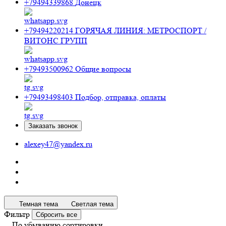
+79494339868
Донецк
+79494220214
ГОРЯЧАЯ ЛИНИЯ: МЕТРОСПОРТ /
ВИТОНС ГРУПП
+79493500962
Общие вопросы
+79493498403
Подбор, отправка, оплаты
Заказать звонок
alexey47@yandex.ru
Темная тема
Светлая тема
Фильтр
Сбросить все
По убыванию сортировки