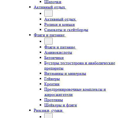
Шапочки
Активный отдых
Активный отдых
Ролики и коньки
Самокаты и скейтборды
Фляги и питание
Фляги и питание
Аминокислоты
Батончики
Бустеры тестостерона и анаболические
препараты
Витамины и минералы
Гейнеры
Креатин
Предтренировочные комплексы и
жиросжигатели
Протеины
Шейкеры и фляги
Рюкзаки, сумки