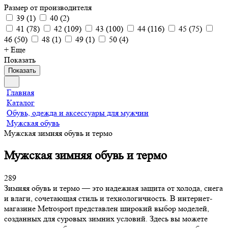
Размер от производителя
39
(
1
)
40
(
2
)
41
(
78
)
42
(
109
)
43
(
100
)
44
(
116
)
45
(
75
)
46
(
50
)
48
(
1
)
49
(
1
)
50
(
4
)
+ Еще
Показать
Показать
Главная
Каталог
Обувь, одежда и аксессуары для мужчин
Мужская обувь
Мужская зимняя обувь и термо
Мужская зимняя обувь и термо
289
Зимняя обувь и термо — это надежная защита от холода, снега
и влаги, сочетающая стиль и технологичность. В интернет-
магазине Metrosport представлен широкий выбор моделей,
созданных для суровых зимних условий. Здесь вы можете