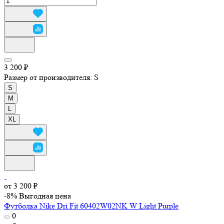
3 200 ₽
Размер от производителя:
S
S
M
L
XL
от 3 200 ₽
-8%
Выгодная цена
Футболка Nike Dri Fit 60402W02NK W Light Purple
0