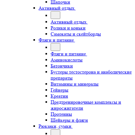
Шапочки
Активный отдых
Активный отдых
Ролики и коньки
Самокаты и скейтборды
Фляги и питание
Фляги и питание
Аминокислоты
Батончики
Бустеры тестостерона и анаболические
препараты
Витамины и минералы
Гейнеры
Креатин
Предтренировочные комплексы и
жиросжигатели
Протеины
Шейкеры и фляги
Рюкзаки, сумки