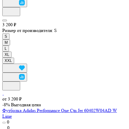
3 200 ₽
Размер от производителя:
S
S
M
L
XL
XXL
от 3 200 ₽
-8%
Выгодная цена
Футболка Adidas Performance One Ctn Jer 60402W04AD W
Lime
0
0