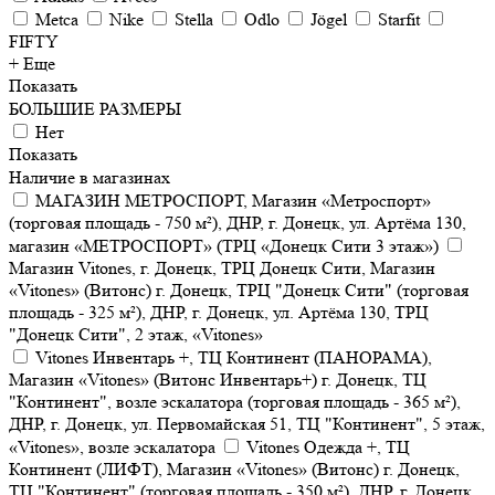
Metca
Nike
Stella
Odlo
Jögel
Starfit
FIFTY
+ Еще
Показать
БОЛЬШИЕ РАЗМЕРЫ
Нет
Показать
Наличие в магазинах
МАГАЗИН МЕТРОСПОРТ, Магазин «Метроспорт»
(торговая площадь - 750 м²), ДНР, г. Донецк, ул. Артёма 130,
магазин «МЕТРОСПОРТ» (ТРЦ «Донецк Сити 3 этаж»)
Магазин Vitones, г. Донецк, ТРЦ Донецк Сити, Магазин
«Vitones» (Витонс) г. Донецк, ТРЦ "Донецк Сити" (торговая
площадь - 325 м²), ДНР, г. Донецк, ул. Артёма 130, ТРЦ
"Донецк Сити", 2 этаж, «Vitones»
Vitones Инвентарь +, ТЦ Континент (ПАНОРАМА),
Магазин «Vitones» (Витонс Инвентарь+) г. Донецк, ТЦ
"Континент", возле эскалатора (торговая площадь - 365 м²),
ДНР, г. Донецк, ул. Первомайская 51, ТЦ "Континент", 5 этаж,
«Vitones», возле эскалатора
Vitones Одежда +, ТЦ
Континент (ЛИФТ), Магазин «Vitones» (Витонс) г. Донецк,
ТЦ "Континент" (торговая площадь - 350 м²), ДНР, г. Донецк,