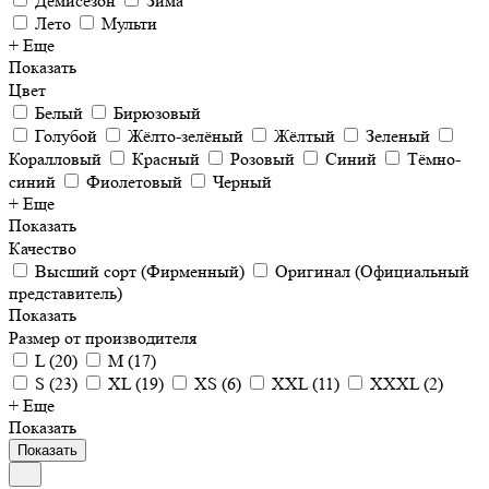
Демисезон
Зима
Лето
Мульти
+ Еще
Показать
Цвет
Белый
Бирюзовый
Голубой
Жёлто-зелёный
Жёлтый
Зеленый
Коралловый
Красный
Розовый
Синий
Тёмно-
синий
Фиолетовый
Черный
+ Еще
Показать
Качество
Высший сорт (Фирменный)
Оригинал (Официальный
представитель)
Показать
Размер от производителя
L
(
20
)
M
(
17
)
S
(
23
)
XL
(
19
)
XS
(
6
)
XXL
(
11
)
XXXL
(
2
)
+ Еще
Показать
Показать