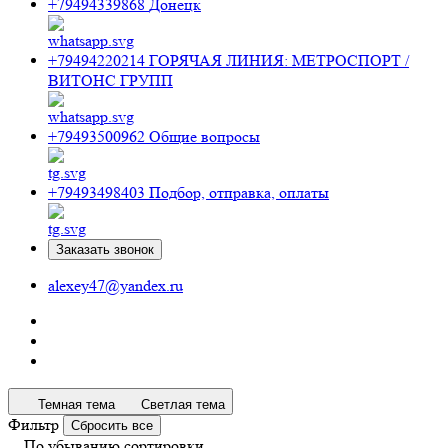
+79494339868
Донецк
+79494220214
ГОРЯЧАЯ ЛИНИЯ: МЕТРОСПОРТ /
ВИТОНС ГРУПП
+79493500962
Общие вопросы
+79493498403
Подбор, отправка, оплаты
Заказать звонок
alexey47@yandex.ru
Темная тема
Светлая тема
Фильтр
Сбросить все
По убыванию сортировки