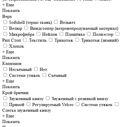
+ Еще
Показать
Верх
Softshell (термо ткань)
Вельвет
Велюр
Виндстопер (ветронепродуваемый материал)
Микрофибра
Нейлон
Плащёвка
Полиэстер
Рип Стоп
Текстиль
Трикотаж
Трикотаж (зимний)
Хлопок
+ Еще
Показать
Капюшон
Несъёмный
Нет
Система утяжек
Съёмный
+ Еще
Показать
Крой брючин
Зауженный книзу
Зауженный с резинкой внизу
Прямой
Регулируемый Velcro
Система утяжек
Слегка зауженный книзу
+ Еще
Показать