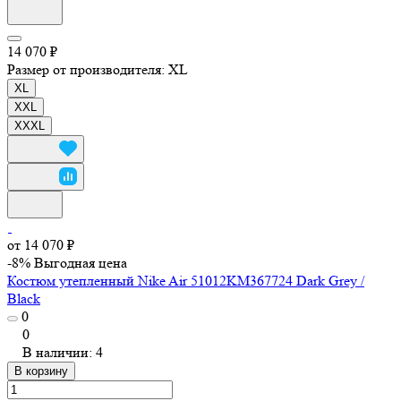
14 070 ₽
Размер от производителя:
XL
XL
XXL
XXXL
от 14 070 ₽
-8%
Выгодная цена
Костюм утепленный Nike Air 51012KM367724 Dark Grey /
Black
0
0
В наличии: 4
В корзину