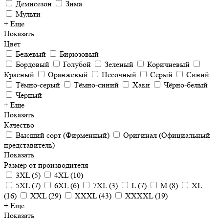
Демисезон
Зима
Мульти
+ Еще
Показать
Цвет
Бежевый
Бирюзовый
Бордовый
Голубой
Зеленый
Коричневый
Красный
Оранжевый
Песочный
Серый
Синий
Тёмно-серый
Тёмно-синий
Хаки
Чёрно-белый
Черный
+ Еще
Показать
Качество
Высший сорт (Фирменный)
Оригинал (Официальный
представитель)
Показать
Размер от производителя
3XL
(
5
)
4XL
(
10
)
5XL
(
7
)
6XL
(
6
)
7XL
(
3
)
L
(
7
)
M
(
8
)
XL
(
16
)
XXL
(
29
)
XXXL
(
43
)
XXXXL
(
19
)
+ Еще
Показать