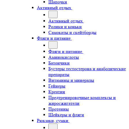
Шапочки
Активный отдых
Активный отдых
Ролики и коньки
Самокаты и скейтборды
Фляги и питание
Фляги и питание
Аминокислоты
Батончики
Бустеры тестостерона и анаболические
препараты
Витамины и минералы
Гейнеры
Креатин
Предтренировочные комплексы и
жиросжигатели
Протеины
Шейкеры и фляги
Рюкзаки, сумки