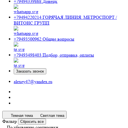
+79494339868
Донецк
+79494220214
ГОРЯЧАЯ ЛИНИЯ: МЕТРОСПОРТ /
ВИТОНС ГРУПП
+79493500962
Общие вопросы
+79493498403
Подбор, отправка, оплаты
Заказать звонок
alexey47@yandex.ru
Темная тема
Светлая тема
Фильтр
Сбросить все
По убыванию сортировки