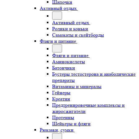
Шапочки
Активный отдых
Активный отдых
Ролики и коньки
Самокаты и скейтборды
Фляги и питание
Фляги и питание
Аминокислоты
Батончики
Бустеры тестостерона и анаболические
препараты
Витамины и минералы
Гейнеры
Креатин
Предтренировочные комплексы и
жиросжигатели
Протеины
Шейкеры и фляги
Рюкзаки, сумки