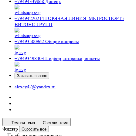
+79494339868
Донецк
+79494220214
ГОРЯЧАЯ ЛИНИЯ: МЕТРОСПОРТ /
ВИТОНС ГРУПП
+79493500962
Общие вопросы
+79493498403
Подбор, отправка, оплаты
Заказать звонок
alexey47@yandex.ru
Темная тема
Светлая тема
Фильтр
Сбросить все
По убыванию сортировки