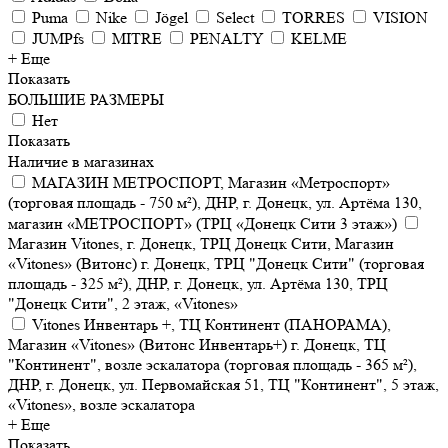
Puma
Nike
Jögel
Select
TORRES
VISION
JUMPfs
MITRE
PENALTY
KELME
+ Еще
Показать
БОЛЬШИЕ РАЗМЕРЫ
Нет
Показать
Наличие в магазинах
МАГАЗИН МЕТРОСПОРТ, Магазин «Метроспорт»
(торговая площадь - 750 м²), ДНР, г. Донецк, ул. Артёма 130,
магазин «МЕТРОСПОРТ» (ТРЦ «Донецк Сити 3 этаж»)
Магазин Vitones, г. Донецк, ТРЦ Донецк Сити, Магазин
«Vitones» (Витонс) г. Донецк, ТРЦ "Донецк Сити" (торговая
площадь - 325 м²), ДНР, г. Донецк, ул. Артёма 130, ТРЦ
"Донецк Сити", 2 этаж, «Vitones»
Vitones Инвентарь +, ТЦ Континент (ПАНОРАМА),
Магазин «Vitones» (Витонс Инвентарь+) г. Донецк, ТЦ
"Континент", возле эскалатора (торговая площадь - 365 м²),
ДНР, г. Донецк, ул. Первомайская 51, ТЦ "Континент", 5 этаж,
«Vitones», возле эскалатора
+ Еще
Показать