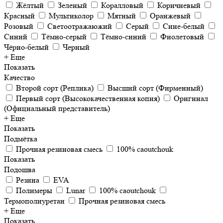
Жёлтый
Зеленый
Коралловый
Коричневый
Красный
Мультиколор
Мятный
Оранжевый
Розовый
Светоотражаюжий
Серый
Сине-белый
Синий
Тёмно-серый
Тёмно-синий
Фиолетовый
Чёрно-белый
Черный
+ Еще
Показать
Качество
Второй сорт (Реплика)
Высший сорт (Фирменный)
Первый сорт (Высококачественная копия)
Оригинал
(Официальный представитель)
+ Еще
Показать
Подмётка
Прочная резиновая смесь
100% caoutchouk
Показать
Подошва
Резина
EVA
Полимеры
Lunar
100% caoutchouk
Термополиуретан
Прочная резиновая смесь
+ Еще
Показать