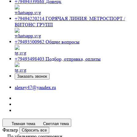
+79494339868
Донецк
+79494220214
ГОРЯЧАЯ ЛИНИЯ: МЕТРОСПОРТ /
ВИТОНС ГРУПП
+79493500962
Общие вопросы
+79493498403
Подбор, отправка, оплаты
Заказать звонок
alexey47@yandex.ru
Темная тема
Светлая тема
Фильтр
Сбросить все
По убыванию сортировки