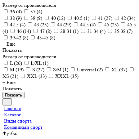
Размер от производителя
36
(
4
)
37
(
4
)
38
(
9
)
39
(
9
)
40
(
12
)
40.5
(
1
)
41
(
27
)
42
(
34
)
42.5
(
4
)
43
(
23
)
44
(
29
)
44.5
(
4
)
45
(
23
)
45.5
(
4
)
46
(
14
)
47
(
8
)
28-31
(
1
)
31-34
(
4
)
35-38
(
7
)
39-42
(
8
)
43-45
(
8
)
+ Еще
Показать
Размер от производителя
L
(
26
)
L/XL
(
1
)
M
(
19
)
S
(
27
)
S/M
(
1
)
Universal
(
2
)
XL
(
37
)
XS
(
21
)
XXL
(
33
)
XXXL
(
35
)
+ Еще
Показать
Показать
Главная
Каталог
Виды спорта
Командный спорт
Футбол