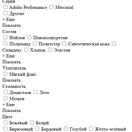
Серии
Adidas Performance
Mercurial
Другие
+ Еще
Показать
Состав
Нейлон
Пенополиуретан
Полиамид
Полиэстер
Синтетическая кожа
Спандекс
Хлопок
Эластан
+ Еще
Показать
Утеплитель
Мягкий флис
Показать
Сезонность
Демисезон
Лето
Мульти
+ Еще
Показать
Цвет
Бежевый
Белый
Бирюзовый
Бордовый
Голубой
Жёлто-зелёный