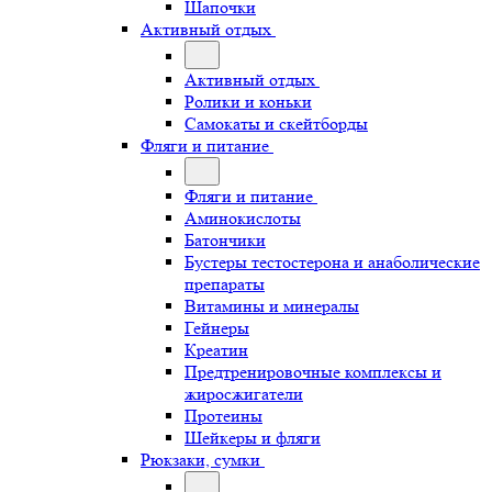
Шапочки
Активный отдых
Активный отдых
Ролики и коньки
Самокаты и скейтборды
Фляги и питание
Фляги и питание
Аминокислоты
Батончики
Бустеры тестостерона и анаболические
препараты
Витамины и минералы
Гейнеры
Креатин
Предтренировочные комплексы и
жиросжигатели
Протеины
Шейкеры и фляги
Рюкзаки, сумки