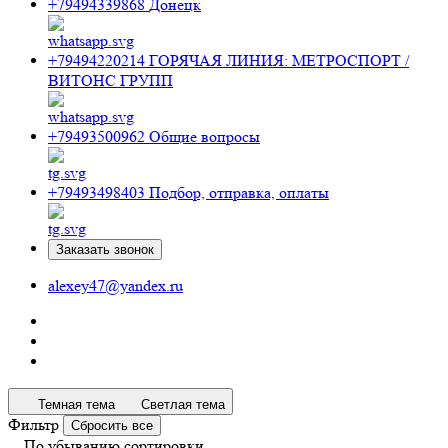
+79494339868
Донецк
+79494220214
ГОРЯЧАЯ ЛИНИЯ: МЕТРОСПОРТ /
ВИТОНС ГРУПП
+79493500962
Общие вопросы
+79493498403
Подбор, отправка, оплаты
Заказать звонок
alexey47@yandex.ru
Темная тема
Светлая тема
Фильтр
Сбросить все
По убыванию сортировки