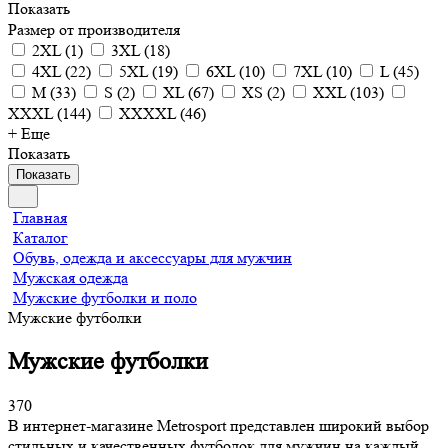
Показать
Размер от производителя
2XL
(
1
)
3XL
(
18
)
4XL
(
22
)
5XL
(
19
)
6XL
(
10
)
7XL
(
10
)
L
(
45
)
M
(
33
)
S
(
2
)
XL
(
67
)
XS
(
2
)
XXL
(
103
)
XXXL
(
144
)
XXXXL
(
46
)
+ Еще
Показать
Показать
Главная
Каталог
Обувь, одежда и аксессуары для мужчин
Мужская одежда
Мужские футболки и поло
Мужские футболки
Мужские футболки
370
В интернет-магазине Metrosport представлен широкий выбор
стильных и качественных футболок для мужчин на каждый