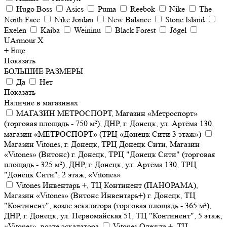
Hugo Boss
Asics
Puma
Reebok
Nike
The
North Face
Nike Jordan
New Balance
Stone Island
Exelen
Kaiba
Weininu
Black Forest
Jögel
UArmour X
+ Еще
Показать
БОЛЬШИЕ РАЗМЕРЫ
Да
Нет
Показать
Наличие в магазинах
МАГАЗИН МЕТРОСПОРТ, Магазин «Метроспорт»
(торговая площадь - 750 м²), ДНР, г. Донецк, ул. Артёма 130,
магазин «МЕТРОСПОРТ» (ТРЦ «Донецк Сити 3 этаж»)
Магазин Vitones, г. Донецк, ТРЦ Донецк Сити, Магазин
«Vitones» (Витонс) г. Донецк, ТРЦ "Донецк Сити" (торговая
площадь - 325 м²), ДНР, г. Донецк, ул. Артёма 130, ТРЦ
"Донецк Сити", 2 этаж, «Vitones»
Vitones Инвентарь +, ТЦ Континент (ПАНОРАМА),
Магазин «Vitones» (Витонс Инвентарь+) г. Донецк, ТЦ
"Континент", возле эскалатора (торговая площадь - 365 м²),
ДНР, г. Донецк, ул. Первомайская 51, ТЦ "Континент", 5 этаж,
«Vitones», возле эскалатора
Vitones Одежда +, ТЦ