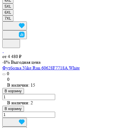
4XL
5XL
6XL
7XL
от 4 480 ₽
-8%
Выгодная цена
Футболка Nike Run 60628F7718A White
0
0
В наличии: 15
В корзину
В наличии: 2
В корзину