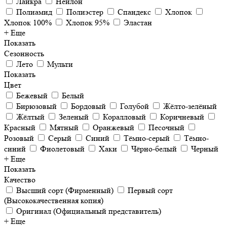
Лайкра
Нейлон
Полиамид
Полиэстер
Спандекс
Хлопок
Хлопок 100%
Хлопок 95%
Эластан
+ Еще
Показать
Сезонность
Лето
Мульти
Показать
Цвет
Бежевый
Белый
Бирюзовый
Бордовый
Голубой
Жёлто-зелёный
Жёлтый
Зеленый
Коралловый
Коричневый
Красный
Мятный
Оранжевый
Песочный
Розовый
Серый
Синий
Тёмно-серый
Тёмно-
синий
Фиолетовый
Хаки
Чёрно-белый
Черный
+ Еще
Показать
Качество
Высший сорт (Фирменный)
Первый сорт
(Высококачественная копия)
Оригинал (Официальный представитель)
+ Еще