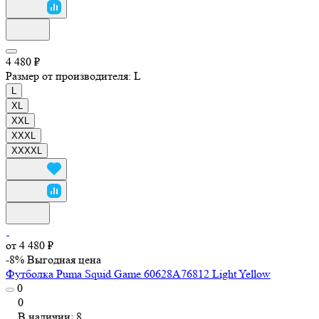
4 480 ₽
Размер от производителя:
L
L
XL
XXL
XXXL
XXXXL
от 4 480 ₽
-8%
Выгодная цена
Футболка Puma Squid Game 60628A76812 Light Yellow
0
0
В наличии: 8