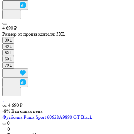
4 690 ₽
Размер от производителя:
3XL
3XL
4XL
5XL
6XL
7XL
от 4 690 ₽
-8%
Выгодная цена
Футболка Puma Sport 60628A9890 GT Black
0
0