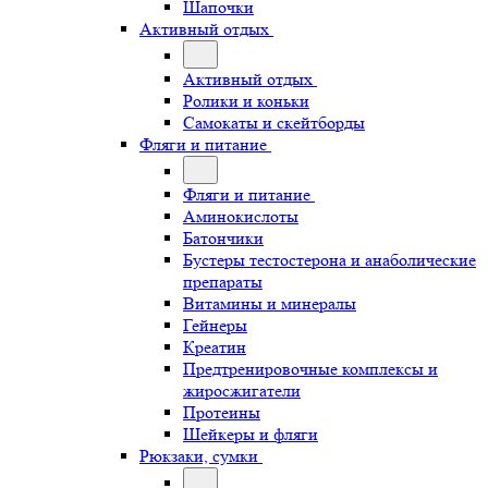
Шапочки
Активный отдых
Активный отдых
Ролики и коньки
Самокаты и скейтборды
Фляги и питание
Фляги и питание
Аминокислоты
Батончики
Бустеры тестостерона и анаболические
препараты
Витамины и минералы
Гейнеры
Креатин
Предтренировочные комплексы и
жиросжигатели
Протеины
Шейкеры и фляги
Рюкзаки, сумки