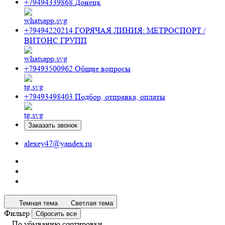
+79494339868
Донецк
+79494220214
ГОРЯЧАЯ ЛИНИЯ: МЕТРОСПОРТ /
ВИТОНС ГРУПП
+79493500962
Общие вопросы
+79493498403
Подбор, отправка, оплаты
Заказать звонок
alexey47@yandex.ru
Темная тема
Светлая тема
Фильтр
Сбросить все
По убыванию сортировки