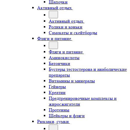
Шапочки
Активный отдых
Активный отдых
Ролики и коньки
Самокаты и скейтборды
Фляги и питание
Фляги и питание
Аминокислоты
Батончики
Бустеры тестостерона и анаболические
препараты
Витамины и минералы
Гейнеры
Креатин
Предтренировочные комплексы и
жиросжигатели
Протеины
Шейкеры и фляги
Рюкзаки, сумки