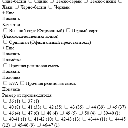
Сине-белый
Синий
Тёмно-серый
Тёмно-синий
Хаки
Чёрно-белый
Черный
+ Еще
Показать
Качество
Высший сорт (Фирменный)
Первый сорт
(Высококачественная копия)
Оригинал (Официальный представитель)
+ Еще
Показать
Подмётка
Прочная резиновая смесь
Показать
Подошва
EVA
Прочная резиновая смесь
Показать
Размер от производителя
36
(
1
)
37
(
1
)
40
(
8
)
41
(
33
)
42
(
35
)
43
(
35
)
44
(
39
)
45
(
37
)
46
(
4
)
47
(
6
)
48
(
4
)
49
(
5
)
50
(
4
)
39-40
(
1
)
40-41
(
1
)
41-42
(
10
)
42-43
(
13
)
43-44
(
11
)
44-45
(
12
)
45-46
(
9
)
46-47
(
1
)