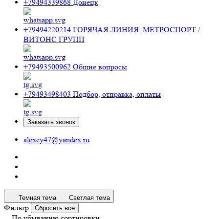
+79494339868
Донецк
+79494220214
ГОРЯЧАЯ ЛИНИЯ: МЕТРОСПОРТ /
ВИТОНС ГРУПП
+79493500962
Общие вопросы
+79493498403
Подбор, отправка, оплаты
Заказать звонок
alexey47@yandex.ru
Темная тема
Светлая тема
Фильтр
Сбросить все
По убыванию сортировки