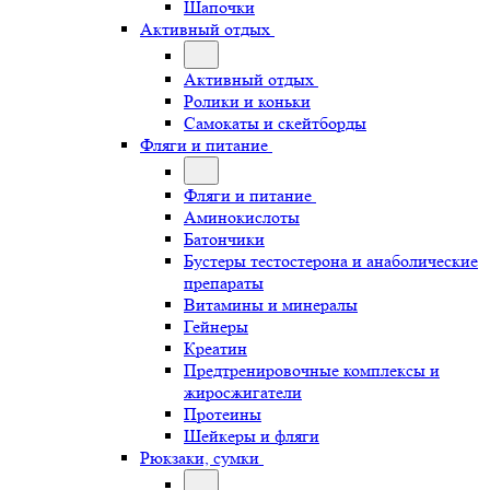
Шапочки
Активный отдых
Активный отдых
Ролики и коньки
Самокаты и скейтборды
Фляги и питание
Фляги и питание
Аминокислоты
Батончики
Бустеры тестостерона и анаболические
препараты
Витамины и минералы
Гейнеры
Креатин
Предтренировочные комплексы и
жиросжигатели
Протеины
Шейкеры и фляги
Рюкзаки, сумки