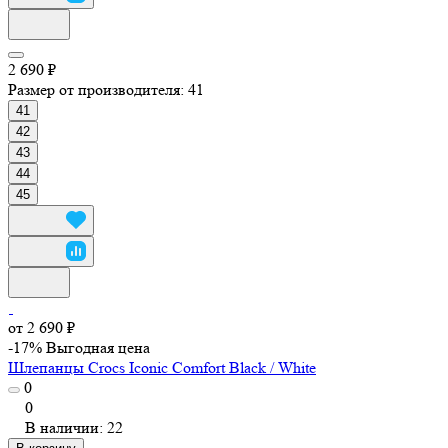
2 690 ₽
Размер от производителя:
41
41
42
43
44
45
от 2 690 ₽
-17%
Выгодная цена
Шлепанцы Crocs Iconic Comfort Black / White
0
0
В наличии: 22