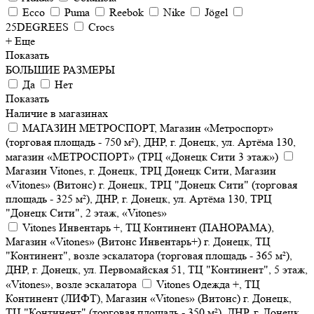
Ecco
Puma
Reebok
Nike
Jögel
25DEGREES
Crocs
+ Еще
Показать
БОЛЬШИЕ РАЗМЕРЫ
Да
Нет
Показать
Наличие в магазинах
МАГАЗИН МЕТРОСПОРТ, Магазин «Метроспорт»
(торговая площадь - 750 м²), ДНР, г. Донецк, ул. Артёма 130,
магазин «МЕТРОСПОРТ» (ТРЦ «Донецк Сити 3 этаж»)
Магазин Vitones, г. Донецк, ТРЦ Донецк Сити, Магазин
«Vitones» (Витонс) г. Донецк, ТРЦ "Донецк Сити" (торговая
площадь - 325 м²), ДНР, г. Донецк, ул. Артёма 130, ТРЦ
"Донецк Сити", 2 этаж, «Vitones»
Vitones Инвентарь +, ТЦ Континент (ПАНОРАМА),
Магазин «Vitones» (Витонс Инвентарь+) г. Донецк, ТЦ
"Континент", возле эскалатора (торговая площадь - 365 м²),
ДНР, г. Донецк, ул. Первомайская 51, ТЦ "Континент", 5 этаж,
«Vitones», возле эскалатора
Vitones Одежда +, ТЦ
Континент (ЛИФТ), Магазин «Vitones» (Витонс) г. Донецк,
ТЦ "Континент" (торговая площадь - 350 м²), ДНР, г. Донецк,