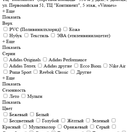
ул. Первомайская 51, ТЦ "Континент", 5 этаж, «Vitones»
+ Еще
Показать
Верх
PVC (Поливинилхлорид)
Кожа
Нубук
Текстиль
ЭВА (этиленвинилацетат)
+ Еще
Показать
Серии
Adidas Originals
Adidas Performance
Adidas Terrex
Adidas другие
Ecco Biom
Nike Air
Puma Sport
Reebok Classic
Другие
+ Еще
Показать
Сезонность
Лето
Мульти
Показать
Цвет
Бежевый
Белый
Бесцветный
Голубой
Жёлтый
Зеленый
Красный
Мультиколор
Оранжевый
Серый