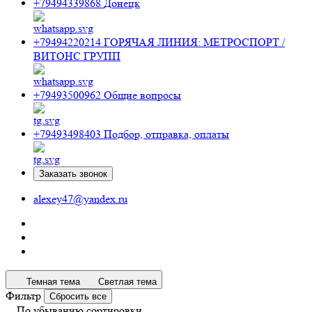
+79494339868
Донецк
+79494220214
ГОРЯЧАЯ ЛИНИЯ: МЕТРОСПОРТ /
ВИТОНС ГРУПП
+79493500962
Общие вопросы
+79493498403
Подбор, отправка, оплаты
Заказать звонок
alexey47@yandex.ru
Темная тема
Светлая тема
Фильтр
Сбросить все
По убыванию сортировки