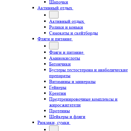
Шапочки
Активный отдых
Активный отдых
Ролики и коньки
Самокаты и скейтборды
Фляги и питание
Фляги и питание
Аминокислоты
Батончики
Бустеры тестостерона и анаболические
препараты
Витамины и минералы
Гейнеры
Креатин
Предтренировочные комплексы и
жиросжигатели
Протеины
Шейкеры и фляги
Рюкзаки, сумки