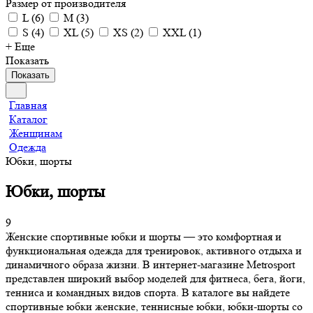
Размер от производителя
L
(
6
)
M
(
3
)
S
(
4
)
XL
(
5
)
XS
(
2
)
XXL
(
1
)
+ Еще
Показать
Показать
Главная
Каталог
Женщинам
Одежда
Юбки, шорты
Юбки, шорты
9
Женские спортивные юбки и шорты — это комфортная и
функциональная одежда для тренировок, активного отдыха и
динамичного образа жизни. В интернет-магазине Metrosport
представлен широкий выбор моделей для фитнеса, бега, йоги,
тенниса и командных видов спорта. В каталоге вы найдете
спортивные юбки женские, теннисные юбки, юбки-шорты со