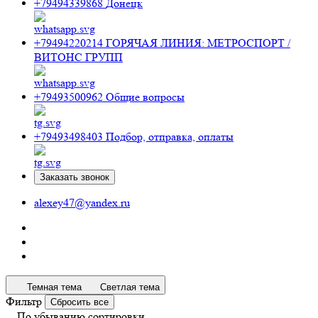
+79494339868
Донецк
+79494220214
ГОРЯЧАЯ ЛИНИЯ: МЕТРОСПОРТ /
ВИТОНС ГРУПП
+79493500962
Общие вопросы
+79493498403
Подбор, отправка, оплаты
Заказать звонок
alexey47@yandex.ru
Темная тема
Светлая тема
Фильтр
Сбросить все
По убыванию сортировки