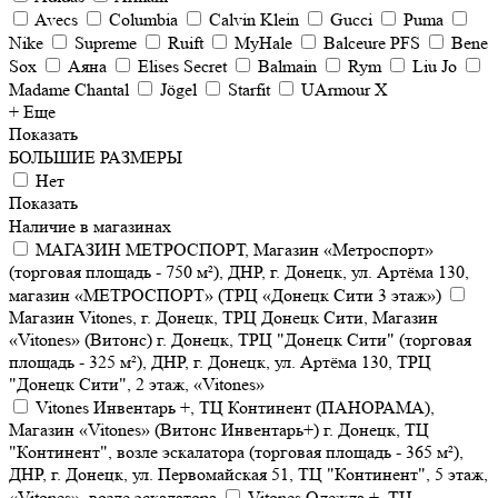
Avecs
Columbia
Calvin Klein
Gucci
Puma
Nike
Supreme
Ruift
MyHale
Balceure PFS
Bene
Sox
Аяна
Elises Secret
Balmain
Rym
Liu Jo
Madame Chantal
Jögel
Starfit
UArmour X
+ Еще
Показать
БОЛЬШИЕ РАЗМЕРЫ
Нет
Показать
Наличие в магазинах
МАГАЗИН МЕТРОСПОРТ, Магазин «Метроспорт»
(торговая площадь - 750 м²), ДНР, г. Донецк, ул. Артёма 130,
магазин «МЕТРОСПОРТ» (ТРЦ «Донецк Сити 3 этаж»)
Магазин Vitones, г. Донецк, ТРЦ Донецк Сити, Магазин
«Vitones» (Витонс) г. Донецк, ТРЦ "Донецк Сити" (торговая
площадь - 325 м²), ДНР, г. Донецк, ул. Артёма 130, ТРЦ
"Донецк Сити", 2 этаж, «Vitones»
Vitones Инвентарь +, ТЦ Континент (ПАНОРАМА),
Магазин «Vitones» (Витонс Инвентарь+) г. Донецк, ТЦ
"Континент", возле эскалатора (торговая площадь - 365 м²),
ДНР, г. Донецк, ул. Первомайская 51, ТЦ "Континент", 5 этаж,
«Vitones», возле эскалатора
Vitones Одежда +, ТЦ