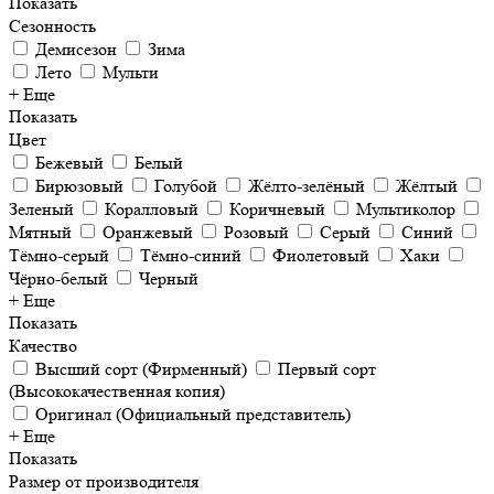
Показать
Сезонность
Демисезон
Зима
Лето
Мульти
+ Еще
Показать
Цвет
Бежевый
Белый
Бирюзовый
Голубой
Жёлто-зелёный
Жёлтый
Зеленый
Коралловый
Коричневый
Мультиколор
Мятный
Оранжевый
Розовый
Серый
Синий
Тёмно-серый
Тёмно-синий
Фиолетовый
Хаки
Чёрно-белый
Черный
+ Еще
Показать
Качество
Высший сорт (Фирменный)
Первый сорт
(Высококачественная копия)
Оригинал (Официальный представитель)
+ Еще
Показать
Размер от производителя