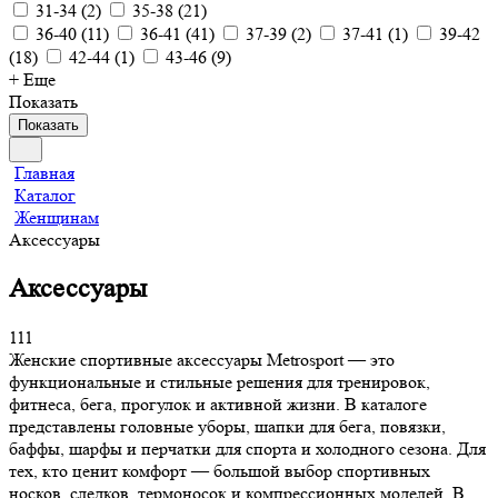
31-34
(
2
)
35-38
(
21
)
36-40
(
11
)
36-41
(
41
)
37-39
(
2
)
37-41
(
1
)
39-42
(
18
)
42-44
(
1
)
43-46
(
9
)
+ Еще
Показать
Показать
Главная
Каталог
Женщинам
Аксессуары
Аксессуары
111
Женские спортивные аксессуары Metrosport — это
функциональные и стильные решения для тренировок,
фитнеса, бега, прогулок и активной жизни. В каталоге
представлены головные уборы, шапки для бега, повязки,
баффы, шарфы и перчатки для спорта и холодного сезона. Для
тех, кто ценит комфорт — большой выбор спортивных
носков, следков, термоносок и компрессионных моделей. В