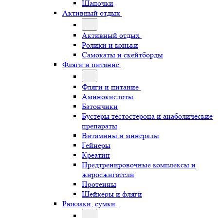
Шапочки
Активный отдых
Активный отдых
Ролики и коньки
Самокаты и скейтборды
Фляги и питание
Фляги и питание
Аминокислоты
Батончики
Бустеры тестостерона и анаболические
препараты
Витамины и минералы
Гейнеры
Креатин
Предтренировочные комплексы и
жиросжигатели
Протеины
Шейкеры и фляги
Рюкзаки, сумки