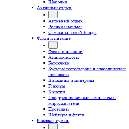
Шапочки
Активный отдых
Активный отдых
Ролики и коньки
Самокаты и скейтборды
Фляги и питание
Фляги и питание
Аминокислоты
Батончики
Бустеры тестостерона и анаболические
препараты
Витамины и минералы
Гейнеры
Креатин
Предтренировочные комплексы и
жиросжигатели
Протеины
Шейкеры и фляги
Рюкзаки, сумки