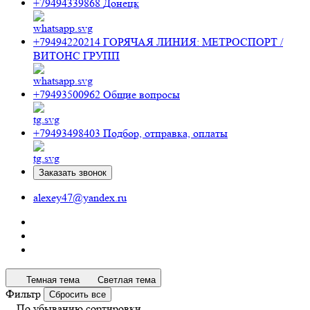
+79494339868
Донецк
+79494220214
ГОРЯЧАЯ ЛИНИЯ: МЕТРОСПОРТ /
ВИТОНС ГРУПП
+79493500962
Общие вопросы
+79493498403
Подбор, отправка, оплаты
Заказать звонок
alexey47@yandex.ru
Темная тема
Светлая тема
Фильтр
Сбросить все
По убыванию сортировки