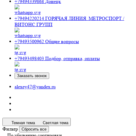
+79494339868
Донецк
+79494220214
ГОРЯЧАЯ ЛИНИЯ: МЕТРОСПОРТ /
ВИТОНС ГРУПП
+79493500962
Общие вопросы
+79493498403
Подбор, отправка, оплаты
Заказать звонок
alexey47@yandex.ru
Темная тема
Светлая тема
Фильтр
Сбросить все
По убыванию сортировки