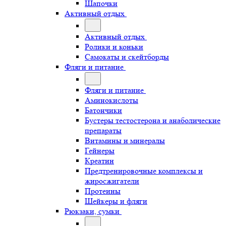
Шапочки
Активный отдых
Активный отдых
Ролики и коньки
Самокаты и скейтборды
Фляги и питание
Фляги и питание
Аминокислоты
Батончики
Бустеры тестостерона и анаболические
препараты
Витамины и минералы
Гейнеры
Креатин
Предтренировочные комплексы и
жиросжигатели
Протеины
Шейкеры и фляги
Рюкзаки, сумки