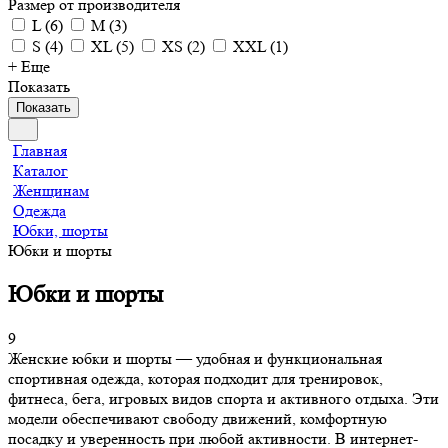
Размер от производителя
L
(
6
)
M
(
3
)
S
(
4
)
XL
(
5
)
XS
(
2
)
XXL
(
1
)
+ Еще
Показать
Показать
Главная
Каталог
Женщинам
Одежда
Юбки, шорты
Юбки и шорты
Юбки и шорты
9
Женские юбки и шорты — удобная и функциональная
спортивная одежда, которая подходит для тренировок,
фитнеса, бега, игровых видов спорта и активного отдыха. Эти
модели обеспечивают свободу движений, комфортную
посадку и уверенность при любой активности. В интернет-