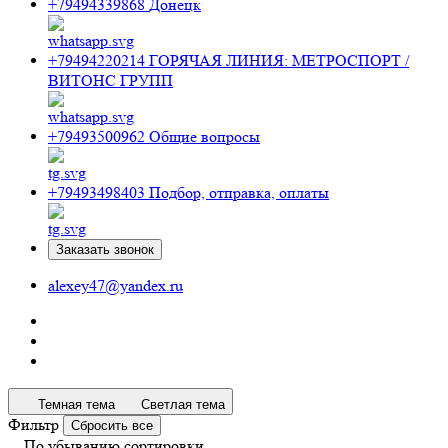
+79494339868
Донецк
+79494220214
ГОРЯЧАЯ ЛИНИЯ: МЕТРОСПОРТ /
ВИТОНС ГРУПП
+79493500962
Общие вопросы
+79493498403
Подбор, отправка, оплаты
Заказать звонок
alexey47@yandex.ru
Темная тема
Светлая тема
Фильтр
Сбросить все
По убыванию сортировки