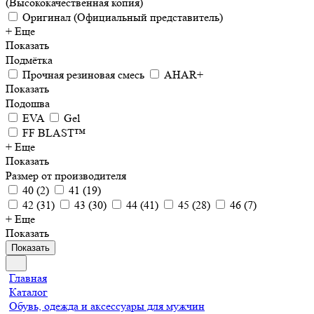
(Высококачественная копия)
Оригинал (Официальный представитель)
+ Еще
Показать
Подмётка
Прочная резиновая смесь
AHAR+
Показать
Подошва
EVA
Gel
FF BLAST™
+ Еще
Показать
Размер от производителя
40
(
2
)
41
(
19
)
42
(
31
)
43
(
30
)
44
(
41
)
45
(
28
)
46
(
7
)
+ Еще
Показать
Показать
Главная
Каталог
Обувь, одежда и аксессуары для мужчин