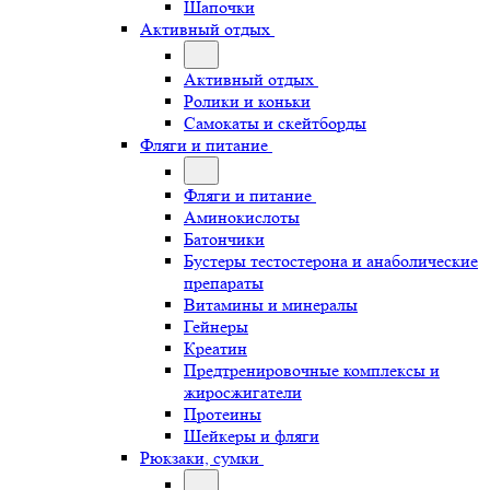
Шапочки
Активный отдых
Активный отдых
Ролики и коньки
Самокаты и скейтборды
Фляги и питание
Фляги и питание
Аминокислоты
Батончики
Бустеры тестостерона и анаболические
препараты
Витамины и минералы
Гейнеры
Креатин
Предтренировочные комплексы и
жиросжигатели
Протеины
Шейкеры и фляги
Рюкзаки, сумки