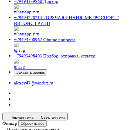
+79494339868
Донецк
+79494220214
ГОРЯЧАЯ ЛИНИЯ: МЕТРОСПОРТ /
ВИТОНС ГРУПП
+79493500962
Общие вопросы
+79493498403
Подбор, отправка, оплаты
Заказать звонок
alexey47@yandex.ru
Темная тема
Светлая тема
Фильтр
Сбросить все
По убыванию сортировки