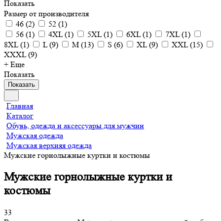
Показать
Размер от производителя
46
(
2
)
52
(
1
)
56
(
1
)
4XL
(
1
)
5XL
(
1
)
6XL
(
1
)
7XL
(
1
)
8XL
(
1
)
L
(
9
)
M
(
13
)
S
(
6
)
XL
(
9
)
XXL
(
15
)
XXXL
(
9
)
+ Еще
Показать
Показать
Главная
Каталог
Обувь, одежда и аксессуары для мужчин
Мужская одежда
Мужская верхняя одежда
Мужские горнолыжные куртки и костюмы
Мужские горнолыжные куртки и
костюмы
33