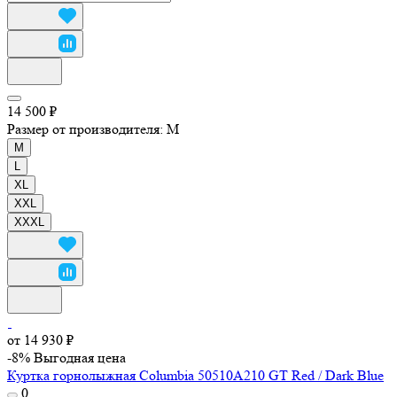
14 500 ₽
Размер от производителя:
M
M
L
XL
XXL
XXXL
от 14 930 ₽
-8%
Выгодная цена
Куртка горнолыжная Columbia 50510A210 GT Red / Dark Blue
0