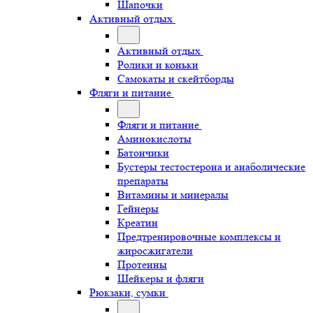
Шапочки
Активный отдых
Активный отдых
Ролики и коньки
Самокаты и скейтборды
Фляги и питание
Фляги и питание
Аминокислоты
Батончики
Бустеры тестостерона и анаболические
препараты
Витамины и минералы
Гейнеры
Креатин
Предтренировочные комплексы и
жиросжигатели
Протеины
Шейкеры и фляги
Рюкзаки, сумки