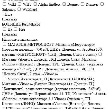
Volkl
WHS
Alpha Endless
Bogner
Runzeer
Salomon
Walkhard
+ Еще
Показать
БОЛЬШИЕ РАЗМЕРЫ
Да
Нет
Показать
Наличие в магазинах
МАГАЗИН МЕТРОСПОРТ, Магазин «Метроспорт»
(торговая площадь - 750 м²), ДНР, г. Донецк, ул. Артёма 130,
магазин «МЕТРОСПОРТ» (ТРЦ «Донецк Сити 3 этаж»)
Магазин Vitones, г. Донецк, ТРЦ Донецк Сити, Магазин
«Vitones» (Витонс) г. Донецк, ТРЦ "Донецк Сити" (торговая
площадь - 325 м²), ДНР, г. Донецк, ул. Артёма 130, ТРЦ
"Донецк Сити", 2 этаж, «Vitones»
Vitones Инвентарь +, ТЦ Континент (ПАНОРАМА),
Магазин «Vitones» (Витонс Инвентарь+) г. Донецк, ТЦ
"Континент", возле эскалатора (торговая площадь - 365 м²),
ДНР, г. Донецк, ул. Первомайская 51, ТЦ "Континент", 5 этаж,
«Vitones», возле эскалатора
Vitones Одежда +, ТЦ
Континент (ЛИФТ), Магазин «Vitones» (Витонс) г. Донецк,
ТЦ "Континент" (торговая площадь - 350 м²), ДНР, г. Донецк,