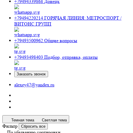
+79494339868
Донецк
+79494220214
ГОРЯЧАЯ ЛИНИЯ: МЕТРОСПОРТ /
ВИТОНС ГРУПП
+79493500962
Общие вопросы
+79493498403
Подбор, отправка, оплаты
Заказать звонок
alexey47@yandex.ru
Темная тема
Светлая тема
Фильтр
Сбросить все
По убыванию сортировки