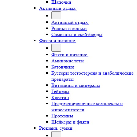
Шапочки
Активный отдых
Активный отдых
Ролики и коньки
Самокаты и скейтборды
Фляги и питание
Фляги и питание
Аминокислоты
Батончики
Бустеры тестостерона и анаболические
препараты
Витамины и минералы
Гейнеры
Креатин
Предтренировочные комплексы и
жиросжигатели
Протеины
Шейкеры и фляги
Рюкзаки, сумки