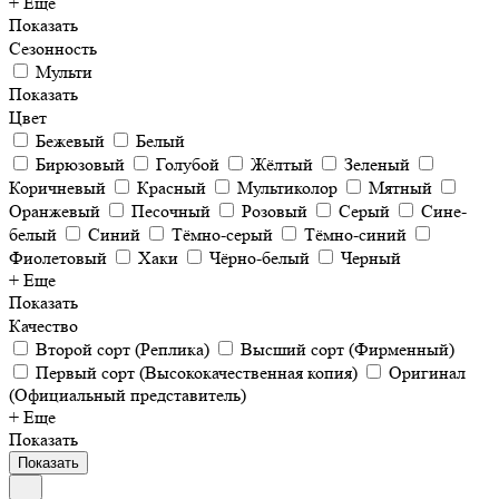
+ Еще
Показать
Сезонность
Мульти
Показать
Цвет
Бежевый
Белый
Бирюзовый
Голубой
Жёлтый
Зеленый
Коричневый
Красный
Мультиколор
Мятный
Оранжевый
Песочный
Розовый
Серый
Сине-
белый
Синий
Тёмно-серый
Тёмно-синий
Фиолетовый
Хаки
Чёрно-белый
Черный
+ Еще
Показать
Качество
Второй сорт (Реплика)
Высший сорт (Фирменный)
Первый сорт (Высококачественная копия)
Оригинал
(Официальный представитель)
+ Еще
Показать
Показать