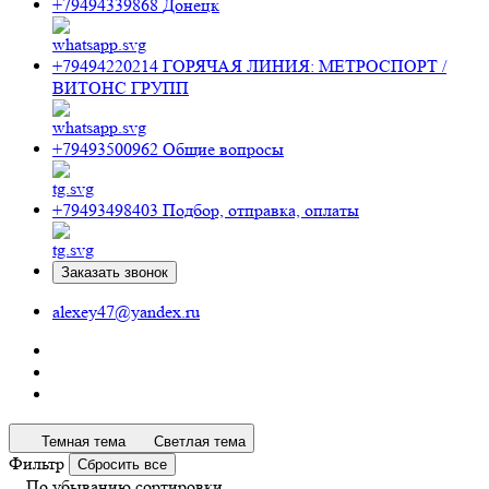
+79494339868
Донецк
+79494220214
ГОРЯЧАЯ ЛИНИЯ: МЕТРОСПОРТ /
ВИТОНС ГРУПП
+79493500962
Общие вопросы
+79493498403
Подбор, отправка, оплаты
Заказать звонок
alexey47@yandex.ru
Темная тема
Светлая тема
Фильтр
Сбросить все
По убыванию сортировки