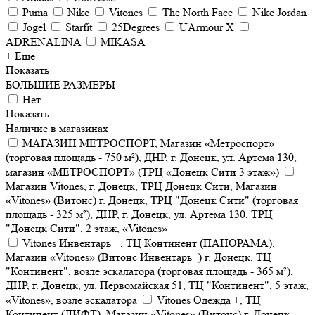
Puma
Nike
Vitones
The North Face
Nike Jordan
Jögel
Starfit
25Degrees
UArmour X
ADRENALINA
MIKASA
+ Еще
Показать
БОЛЬШИЕ РАЗМЕРЫ
Нет
Показать
Наличие в магазинах
МАГАЗИН МЕТРОСПОРТ, Магазин «Метроспорт»
(торговая площадь - 750 м²), ДНР, г. Донецк, ул. Артёма 130,
магазин «МЕТРОСПОРТ» (ТРЦ «Донецк Сити 3 этаж»)
Магазин Vitones, г. Донецк, ТРЦ Донецк Сити, Магазин
«Vitones» (Витонс) г. Донецк, ТРЦ "Донецк Сити" (торговая
площадь - 325 м²), ДНР, г. Донецк, ул. Артёма 130, ТРЦ
"Донецк Сити", 2 этаж, «Vitones»
Vitones Инвентарь +, ТЦ Континент (ПАНОРАМА),
Магазин «Vitones» (Витонс Инвентарь+) г. Донецк, ТЦ
"Континент", возле эскалатора (торговая площадь - 365 м²),
ДНР, г. Донецк, ул. Первомайская 51, ТЦ "Континент", 5 этаж,
«Vitones», возле эскалатора
Vitones Одежда +, ТЦ
Континент (ЛИФТ), Магазин «Vitones» (Витонс) г. Донецк,