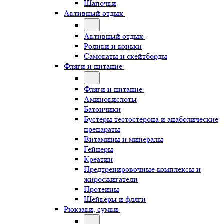
Шапочки
Активный отдых
Активный отдых
Ролики и коньки
Самокаты и скейтборды
Фляги и питание
Фляги и питание
Аминокислоты
Батончики
Бустеры тестостерона и анаболические
препараты
Витамины и минералы
Гейнеры
Креатин
Предтренировочные комплексы и
жиросжигатели
Протеины
Шейкеры и фляги
Рюкзаки, сумки