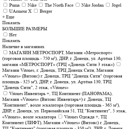
Puma
Nike
The North Face
Nike Jordan
Jögel
UArmour X
Berger
+ Еще
Показать
БОЛЬШИЕ РАЗМЕРЫ
Нет
Показать
Наличие в магазинах
МАГАЗИН МЕТРОСПОРТ, Магазин «Метроспорт»
(торговая площадь - 750 м²), ДНР, г. Донецк, ул. Артёма 130,
магазин «МЕТРОСПОРТ» (ТРЦ «Донецк Сити 3 этаж»)
Магазин Vitones, г. Донецк, ТРЦ Донецк Сити, Магазин
«Vitones» (Витонс) г. Донецк, ТРЦ "Донецк Сити" (торговая
площадь - 325 м²), ДНР, г. Донецк, ул. Артёма 130, ТРЦ
"Донецк Сити", 2 этаж, «Vitones»
Vitones Инвентарь +, ТЦ Континент (ПАНОРАМА),
Магазин «Vitones» (Витонс Инвентарь+) г. Донецк, ТЦ
"Континент", возле эскалатора (торговая площадь - 365 м²),
ДНР, г. Донецк, ул. Первомайская 51, ТЦ "Континент", 5 этаж,
«Vitones», возле эскалатора
Vitones Одежда +, ТЦ
Континент (ЛИФТ), Магазин «Vitones» (Витонс) г. Донецк,
ТЦ "Континент" (торговая площадь - 350 м²), ДНР, г. Донецк,