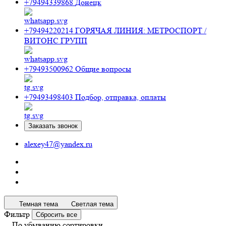
+79494339868
Донецк
+79494220214
ГОРЯЧАЯ ЛИНИЯ: МЕТРОСПОРТ /
ВИТОНС ГРУПП
+79493500962
Общие вопросы
+79493498403
Подбор, отправка, оплаты
Заказать звонок
alexey47@yandex.ru
Темная тема
Светлая тема
Фильтр
Сбросить все
По убыванию сортировки