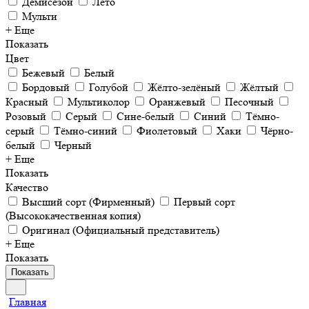
Демисезон
Лето
Мульти
+ Еще
Показать
Цвет
Бежевый
Белый
Бордовый
Голубой
Жёлто-зелёный
Жёлтый
Красный
Мультиколор
Оранжевый
Песочный
Розовый
Серый
Сине-белый
Синий
Тёмно-
серый
Тёмно-синий
Фиолетовый
Хаки
Чёрно-
белый
Черный
+ Еще
Показать
Качество
Высший сорт (Фирменный)
Первый сорт
(Высококачественная копия)
Оригинал (Официальный представитель)
+ Еще
Показать
Показать
Главная