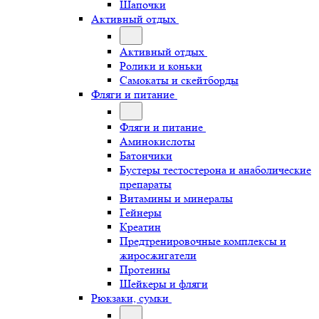
Шапочки
Активный отдых
Активный отдых
Ролики и коньки
Самокаты и скейтборды
Фляги и питание
Фляги и питание
Аминокислоты
Батончики
Бустеры тестостерона и анаболические
препараты
Витамины и минералы
Гейнеры
Креатин
Предтренировочные комплексы и
жиросжигатели
Протеины
Шейкеры и фляги
Рюкзаки, сумки