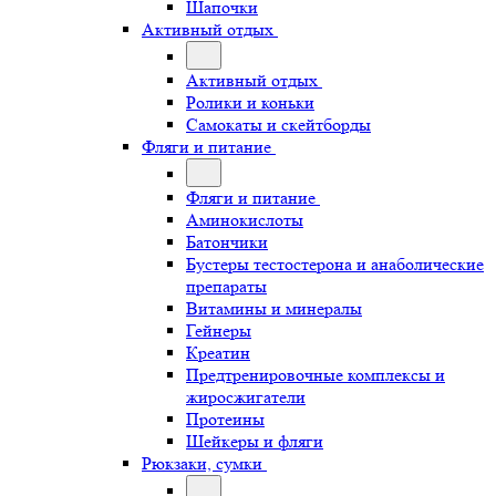
Шапочки
Активный отдых
Активный отдых
Ролики и коньки
Самокаты и скейтборды
Фляги и питание
Фляги и питание
Аминокислоты
Батончики
Бустеры тестостерона и анаболические
препараты
Витамины и минералы
Гейнеры
Креатин
Предтренировочные комплексы и
жиросжигатели
Протеины
Шейкеры и фляги
Рюкзаки, сумки