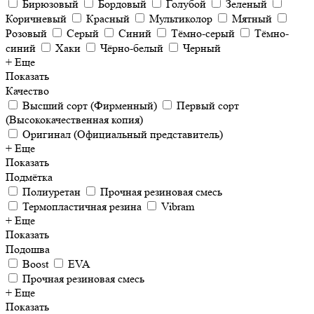
Бирюзовый
Бордовый
Голубой
Зеленый
Коричневый
Красный
Мультиколор
Мятный
Розовый
Серый
Синий
Тёмно-серый
Тёмно-
синий
Хаки
Чёрно-белый
Черный
+ Еще
Показать
Качество
Высший сорт (Фирменный)
Первый сорт
(Высококачественная копия)
Оригинал (Официальный представитель)
+ Еще
Показать
Подмётка
Полиуретан
Прочная резиновая смесь
Термопластичная резина
Vibram
+ Еще
Показать
Подошва
Boost
EVA
Прочная резиновая смесь
+ Еще
Показать