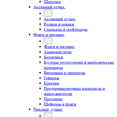
Шапочки
Активный отдых
Активный отдых
Ролики и коньки
Самокаты и скейтборды
Фляги и питание
Фляги и питание
Аминокислоты
Батончики
Бустеры тестостерона и анаболические
препараты
Витамины и минералы
Гейнеры
Креатин
Предтренировочные комплексы и
жиросжигатели
Протеины
Шейкеры и фляги
Рюкзаки, сумки