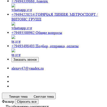
+79494339868
Донецк
+79494220214
ГОРЯЧАЯ ЛИНИЯ: МЕТРОСПОРТ /
ВИТОНС ГРУПП
+79493500962
Общие вопросы
+79493498403
Подбор, отправка, оплаты
Заказать звонок
alexey47@yandex.ru
Темная тема
Светлая тема
Фильтр
Сбросить все
По убыванию сортировки