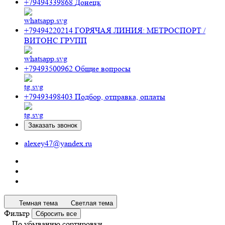
+79494339868
Донецк
+79494220214
ГОРЯЧАЯ ЛИНИЯ: МЕТРОСПОРТ /
ВИТОНС ГРУПП
+79493500962
Общие вопросы
+79493498403
Подбор, отправка, оплаты
Заказать звонок
alexey47@yandex.ru
Темная тема
Светлая тема
Фильтр
Сбросить все
По убыванию сортировки