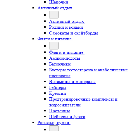
Шапочки
Активный отдых
Активный отдых
Ролики и коньки
Самокаты и скейтборды
Фляги и питание
Фляги и питание
Аминокислоты
Батончики
Бустеры тестостерона и анаболические
препараты
Витамины и минералы
Гейнеры
Креатин
Предтренировочные комплексы и
жиросжигатели
Протеины
Шейкеры и фляги
Рюкзаки, сумки