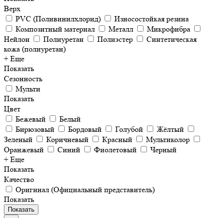
Верх
PVC (Поливинилхлорид)
Износостойкая резина
Композитный материал
Металл
Микрофибра
Нейлон
Полиуретан
Полиэстер
Синтетическая
кожа (полиуретан)
+ Еще
Показать
Сезонность
Мульти
Показать
Цвет
Бежевый
Белый
Бирюзовый
Бордовый
Голубой
Жёлтый
Зеленый
Коричневый
Красный
Мультиколор
Оранжевый
Синий
Фиолетовый
Черный
+ Еще
Показать
Качество
Оригинал (Официальный представитель)
Показать
Показать