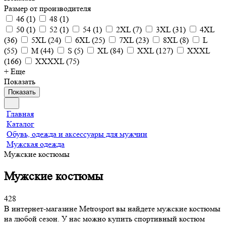
Размер от производителя
46
(
1
)
48
(
1
)
50
(
1
)
52
(
1
)
54
(
1
)
2XL
(
7
)
3XL
(
31
)
4XL
(
36
)
5XL
(
24
)
6XL
(
25
)
7XL
(
23
)
8XL
(
8
)
L
(
55
)
M
(
44
)
S
(
5
)
XL
(
84
)
XXL
(
127
)
XXXL
(
166
)
XXXXL
(
75
)
+ Еще
Показать
Показать
Главная
Каталог
Обувь, одежда и аксессуары для мужчин
Мужская одежда
Мужские костюмы
Мужские костюмы
428
В интернет-магазине Metrosport вы найдете мужские костюмы
на любой сезон. У нас можно купить спортивный костюм