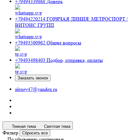
+79494339868
Донецк
+79494220214
ГОРЯЧАЯ ЛИНИЯ: МЕТРОСПОРТ /
ВИТОНС ГРУПП
+79493500962
Общие вопросы
+79493498403
Подбор, отправка, оплаты
Заказать звонок
alexey47@yandex.ru
Темная тема
Светлая тема
Фильтр
Сбросить все
По убыванию сортировки