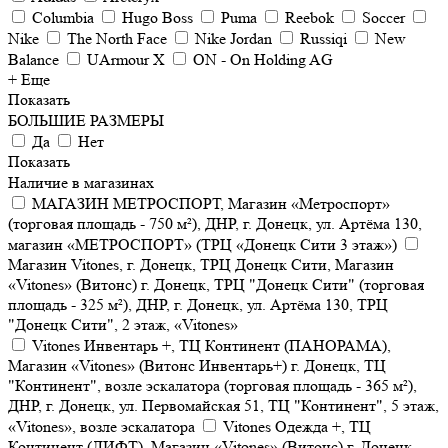
Columbia
Hugo Boss
Puma
Reebok
Soccer
Nike
The North Face
Nike Jordan
Russiqi
New
Balance
UArmour X
ON - On Holding AG
+ Еще
Показать
БОЛЬШИЕ РАЗМЕРЫ
Да
Нет
Показать
Наличие в магазинах
МАГАЗИН МЕТРОСПОРТ, Магазин «Метроспорт»
(торговая площадь - 750 м²), ДНР, г. Донецк, ул. Артёма 130,
магазин «МЕТРОСПОРТ» (ТРЦ «Донецк Сити 3 этаж»)
Магазин Vitones, г. Донецк, ТРЦ Донецк Сити, Магазин
«Vitones» (Витонс) г. Донецк, ТРЦ "Донецк Сити" (торговая
площадь - 325 м²), ДНР, г. Донецк, ул. Артёма 130, ТРЦ
"Донецк Сити", 2 этаж, «Vitones»
Vitones Инвентарь +, ТЦ Континент (ПАНОРАМА),
Магазин «Vitones» (Витонс Инвентарь+) г. Донецк, ТЦ
"Континент", возле эскалатора (торговая площадь - 365 м²),
ДНР, г. Донецк, ул. Первомайская 51, ТЦ "Континент", 5 этаж,
«Vitones», возле эскалатора
Vitones Одежда +, ТЦ
Континент (ЛИФТ), Магазин «Vitones» (Витонс) г. Донецк,