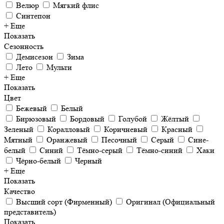
Велюр
Мягкий флис
Синтепон
+ Еще
Показать
Сезонность
Демисезон
Зима
Лето
Мульти
+ Еще
Показать
Цвет
Бежевый
Белый
Бирюзовый
Бордовый
Голубой
Жёлтый
Зеленый
Коралловый
Коричневый
Красный
Мятный
Оранжевый
Песочный
Серый
Сине-
белый
Синий
Тёмно-серый
Тёмно-синий
Хаки
Чёрно-белый
Черный
+ Еще
Показать
Качество
Высший сорт (Фирменный)
Оригинал (Официальный
представитель)
Показать