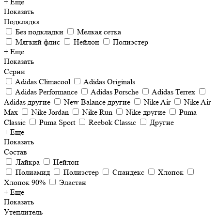
+ Еще
Показать
Подкладка
Без подкладки
Мелкая сетка
Мягкий флис
Нейлон
Полиэстер
+ Еще
Показать
Серии
Adidas Climacool
Adidas Originals
Adidas Performance
Adidas Porsche
Adidas Terrex
Adidas другие
New Balance другие
Nike Air
Nike Air
Max
Nike Jordan
Nike Run
Nike другие
Puma
Classic
Puma Sport
Reebok Classic
Другие
+ Еще
Показать
Состав
Лайкра
Нейлон
Полиамид
Полиэстер
Спандекс
Хлопок
Хлопок 90%
Эластан
+ Еще
Показать
Утеплитель