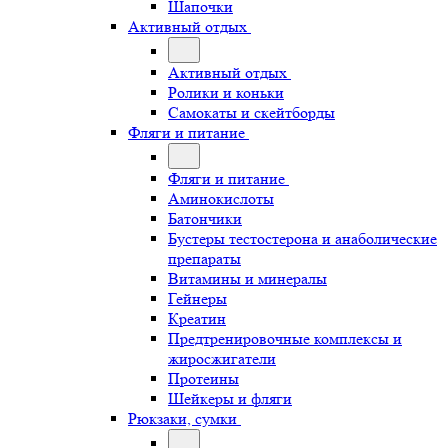
Шапочки
Активный отдых
Активный отдых
Ролики и коньки
Самокаты и скейтборды
Фляги и питание
Фляги и питание
Аминокислоты
Батончики
Бустеры тестостерона и анаболические
препараты
Витамины и минералы
Гейнеры
Креатин
Предтренировочные комплексы и
жиросжигатели
Протеины
Шейкеры и фляги
Рюкзаки, сумки