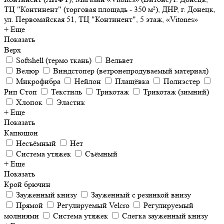
ТЦ "Континент" (торговая площадь - 350 м²), ДНР, г. Донецк,
ул. Первомайская 51, ТЦ "Континент", 5 этаж, «Vitones»
+ Еще
Показать
Верх
Softshell (термо ткань)
Вельвет
Велюр
Виндстопер (ветронепродуваемый материал)
Микрофибра
Нейлон
Плащёвка
Полиэстер
Рип Стоп
Текстиль
Трикотаж
Трикотаж (зимний)
Хлопок
Эластик
+ Еще
Показать
Капюшон
Несъёмный
Нет
Система утяжек
Съёмный
+ Еще
Показать
Крой брючин
Зауженный книзу
Зауженный с резинкой внизу
Прямой
Регулируемый Velcro
Регулируемый
молниями
Система утяжек
Слегка зауженный книзу