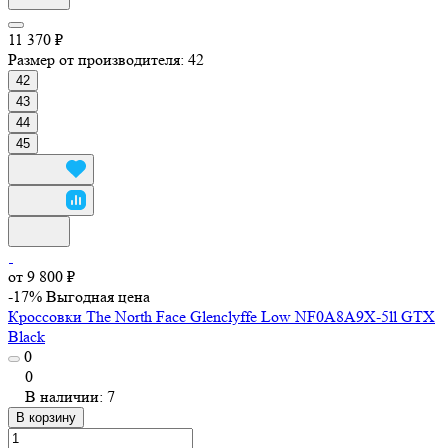
11 370 ₽
Размер от производителя:
42
42
43
44
45
от 9 800 ₽
-17%
Выгодная цена
Кроссовки The North Face Glenclyffe Low NF0A8A9X-5ll GTX
Black
0
0
В наличии: 7
В корзину