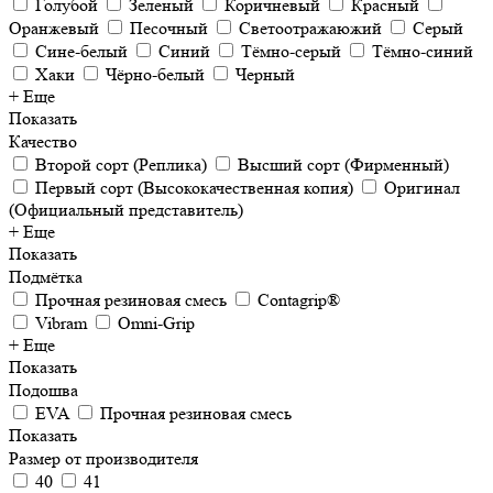
Голубой
Зеленый
Коричневый
Красный
Оранжевый
Песочный
Светоотражаюжий
Серый
Сине-белый
Синий
Тёмно-серый
Тёмно-синий
Хаки
Чёрно-белый
Черный
+ Еще
Показать
Качество
Второй сорт (Реплика)
Высший сорт (Фирменный)
Первый сорт (Высококачественная копия)
Оригинал
(Официальный представитель)
+ Еще
Показать
Подмётка
Прочная резиновая смесь
Contagrip®
Vibram
Omni-Grip
+ Еще
Показать
Подошва
EVA
Прочная резиновая смесь
Показать
Размер от производителя
40
41