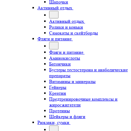
Шапочки
Активный отдых
Активный отдых
Ролики и коньки
Самокаты и скейтборды
Фляги и питание
Фляги и питание
Аминокислоты
Батончики
Бустеры тестостерона и анаболические
препараты
Витамины и минералы
Гейнеры
Креатин
Предтренировочные комплексы и
жиросжигатели
Протеины
Шейкеры и фляги
Рюкзаки, сумки