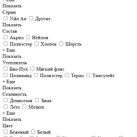
Показать
Серии
Nike Air
Другие
Показать
Состав
Акрил
Нейлон
Полиэстер
Хлопок
Шерсть
+ Еще
Показать
Утеплитель
Био-Пух
Мягкий флис
Полиамид
Полиэстер
Термо
Тинсулейт
+ Еще
Показать
Сезонность
Демисезон
Зима
Лето
Мульти
+ Еще
Показать
Цвет
Бежевый
Белый