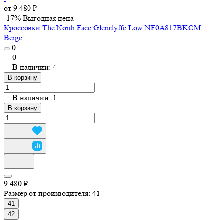
от 9 480 ₽
-17%
Выгодная цена
Кроссовки The North Face Glenclyffe Low NF0A817BKOM
Beige
0
0
В наличии: 4
В корзину
В наличии: 1
В корзину
9 480 ₽
Размер от производителя:
41
41
42