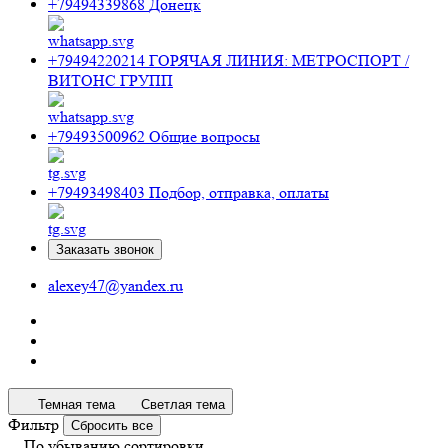
+79494339868
Донецк
+79494220214
ГОРЯЧАЯ ЛИНИЯ: МЕТРОСПОРТ /
ВИТОНС ГРУПП
+79493500962
Общие вопросы
+79493498403
Подбор, отправка, оплаты
Заказать звонок
alexey47@yandex.ru
Темная тема
Светлая тема
Фильтр
Сбросить все
По убыванию сортировки