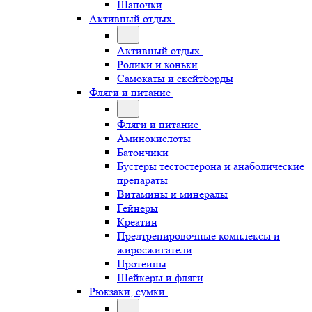
Шапочки
Активный отдых
Активный отдых
Ролики и коньки
Самокаты и скейтборды
Фляги и питание
Фляги и питание
Аминокислоты
Батончики
Бустеры тестостерона и анаболические
препараты
Витамины и минералы
Гейнеры
Креатин
Предтренировочные комплексы и
жиросжигатели
Протеины
Шейкеры и фляги
Рюкзаки, сумки